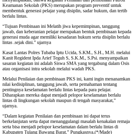
Keamanan Sekolah (PKS) merupakan program preventif untuk
membentuk generasi pelajar yang disiplin, sadar hukum, dan tertib
berlalu lintas.
“Tujuan Pembinaan ini Melatih jiwa kepemimpinan, tanggung
jawab, dan keberanian pelajar merupakan bentuk pembinaan kepada
generasi muda agar memiliki kesadaran hukum serta disiplin berlalu
lintas .sejak dini.” ujarnya
Kasat Lantas Polres Tubaba Iptu Ucida, S.KM., S.H., M.H. melalui
Kanit Regident Ipda Arief Teguh S, S.K.M., S.Psi. menyampaikan
sasaran kegiatan ini adalah Siswa SMA yang tergabung dalam Osis
atau organisasi intra sekolah melalui wadah PKS.
Melalui Penilaian dan pembinaan PKS ini, kami ingin menanamkan
nilai kedisiplinan, tanggung jawab, serta pemahaman tentang
pentingnya keselamatan berlalu lintas kepada para pelajar.
Diharapkan mereka dapat menjadi pelopor keselamatan berlalu
lintas di lingkungan sekolah maupun di tengah masyarakat,”
ujarnya.
“Dalam kegiatan Penilaian dan pembinaan ini dapat terus
berkelanjutan serta dapat menanggulangi masalah kenakalan remaja
serta bisa menjadi pelopor keselamatan dalam berlalu lintas di
Kabupaten Tulang Bawang Barat.” Pungkasnya.(*/Made)