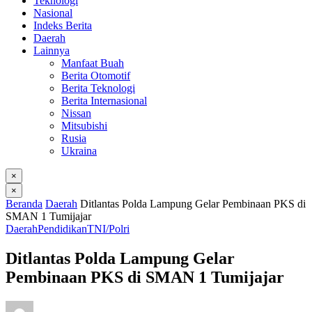
Teknologi
Nasional
Indeks Berita
Daerah
Lainnya
Manfaat Buah
Berita Otomotif
Berita Teknologi
Berita Internasional
Nissan
Mitsubishi
Rusia
Ukraina
×
×
Beranda
Daerah
Ditlantas Polda Lampung Gelar Pembinaan PKS di
SMAN 1 Tumijajar
Daerah
Pendidikan
TNI/Polri
Ditlantas Polda Lampung Gelar
Pembinaan PKS di SMAN 1 Tumijajar