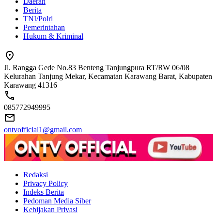
Daerah
Berita
TNI/Polri
Pemerintahan
Hukum & Kriminal
Jl. Rangga Gede No.83 Benteng Tanjungpura RT/RW 06/08
Kelurahan Tanjung Mekar, Kecamatan Karawang Barat, Kabupaten
Karawang 41316
085772949995
ontvofficial1@gmail.com
Redaksi
Privacy Policy
Indeks Berita
Pedoman Media Siber
Kebijakan Privasi