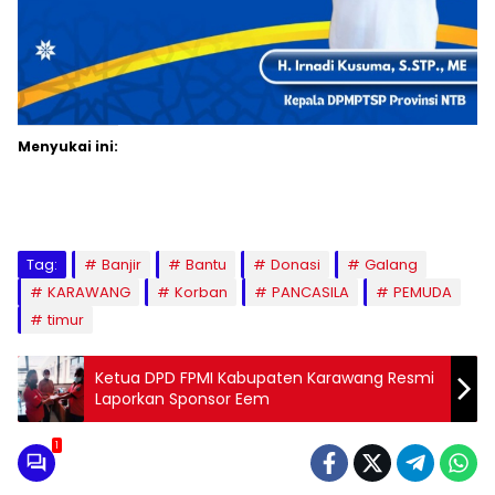
Menyukai ini:
Tag:
Banjir
Bantu
Donasi
Galang
KARAWANG
Korban
PANCASILA
PEMUDA
timur
Ketua DPD FPMI Kabupaten Karawang Resmi
Laporkan Sponsor Eem
1