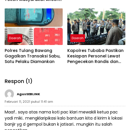
Sabak
Daerah
Daerah
Polres Tulang Bawang
Kapolres Tubaba Pastikan
Gagalkan Transaksi Sabu,
Kesiapan Personel Lewat
Satu Pelaku Diamankan
Pengecekan Randis dan
Senpi
Respon (1)
AgusSEBLINK
Februari 11, 2021 pukul 11:41 am
Maaf.. saya atas nama koti pac klari mewakili ketua pac
yadi miki.. mengklaripikasi kalo bantuan kita d kirim k lokasi
banjir yg d gempol bukan k jatisari.. mungkin itu salah