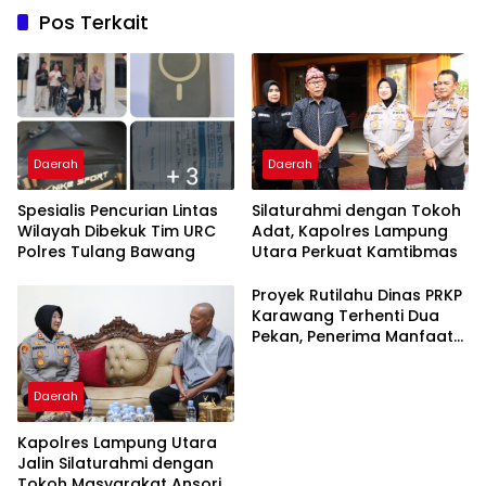
Pos Terkait
Daerah
Daerah
Spesialis Pencurian Lintas
Silaturahmi dengan Tokoh
Wilayah Dibekuk Tim URC
Adat, Kapolres Lampung
Polres Tulang Bawang
Utara Perkuat Kamtibmas
Proyek Rutilahu Dinas PRKP
Karawang Terhenti Dua
Pekan, Penerima Manfaat
Soroti Kinerja Pemborong
Daerah
Kapolres Lampung Utara
Jalin Silaturahmi dengan
Tokoh Masyarakat Ansori