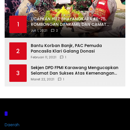
UCAPKAN HUT BHAYANGKARA KE-75,
1
ROMBONGAN DANRAMIL DAN CAMAT
DATANGI MAPOLSEK MUARAGEMBONG
Juli 1, 2021
2
Bantu Korban Banjir, PAC Pemuda
2
Pancasila Klari Galang Donasi
Februari 11, 2021
1
Sekjen DPD FPMI Karawang Mengucapkan
3
Selamat Dan Sukses Atas Kemenangan
Calon Kades Dayeuhluhur H.Sapin
Maret 22, 2021
1
Kategori
Daerah