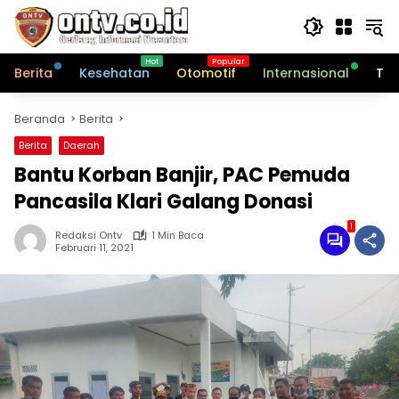
Langsung
ke
konten
Berita
Kesehatan
Otomotif
Internasional
Tek
Beranda
Berita
Berita
Daerah
Bantu Korban Banjir, PAC Pemuda
Pancasila Klari Galang Donasi
1
Redaksi Ontv
1 Min Baca
Februari 11, 2021