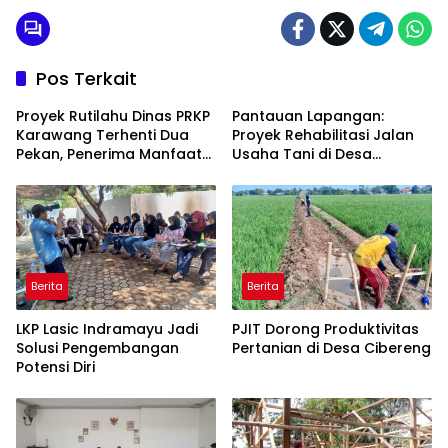
Pos Terkait
Proyek Rutilahu Dinas PRKP
Pantauan Lapangan:
Karawang Terhenti Dua
Proyek Rehabilitasi Jalan
Pekan, Penerima Manfaat
Usaha Tani di Desa
Soroti Kinerja Pemborong
Rawagede II Diduga Tak
Sesuai Spesifikasi
Berita
Berita
LKP Lasic Indramayu Jadi
PJIT Dorong Produktivitas
Solusi Pengembangan
Pertanian di Desa Cibereng
Potensi Diri