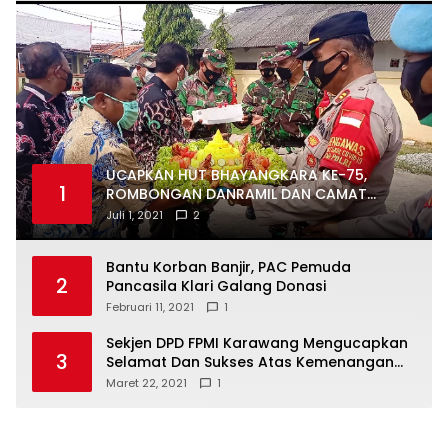
UCAPKAN HUT BHAYANGKARA KE-75,
1
ROMBONGAN DANRAMIL DAN CAMAT
DATANGI MAPOLSEK MUARAGEMBONG
Juli 1, 2021
2
Bantu Korban Banjir, PAC Pemuda
2
Pancasila Klari Galang Donasi
Februari 11, 2021
1
Sekjen DPD FPMI Karawang Mengucapkan
3
Selamat Dan Sukses Atas Kemenangan
Calon Kades Dayeuhluhur H.Sapin
Maret 22, 2021
1