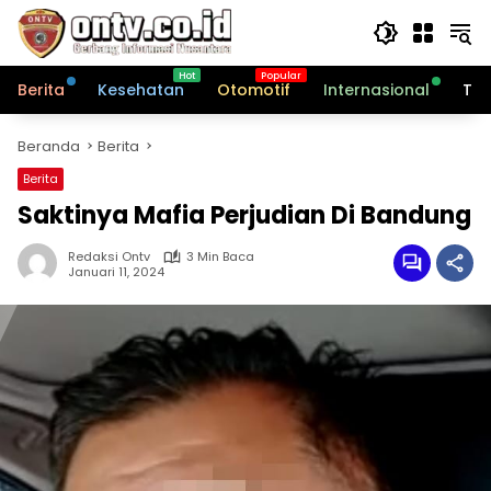
Langsung
ke
konten
Berita
Kesehatan
Otomotif
Internasional
Tek
Beranda
Berita
Berita
Saktinya Mafia Perjudian Di Bandung
Redaksi Ontv
3 Min Baca
Januari 11, 2024