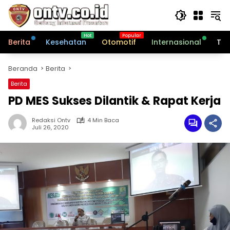
Langsung
ke
konten
Berita
Kesehatan
Otomotif
Internasional
Tek
Beranda
Berita
Berita
PD MES Sukses Dilantik & Rapat Kerja
Redaksi Ontv
4 Min Baca
Juli 26, 2020