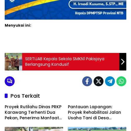
Menyukai ini:
SERTIJAB Kepala Sekola SMKN1 Pakisjaya
Berlangsung Kondusif
Pos Terkait
Proyek Rutilahu Dinas PRKP
Pantauan Lapangan:
Karawang Terhenti Dua
Proyek Rehabilitasi Jalan
Pekan, Penerima Manfaat
Usaha Tani di Desa
Soroti Kinerja Pemborong
Rawagede II Diduga Tak
Sesuai Spesifikasi