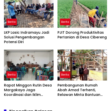
Berita
Berita
LKP Lasic Indramayu Jadi
PJIT Dorong Produktivitas
Solusi Pengembangan
Pertanian di Desa Cibereng
Potensi Diri
Berita
Berita
Rapat Minggon Rutin Desa
Pembangunan Rumah
Margakaya Jaga
Abah Amad Terhenti,
Koordinasi dan Iklim
Relawan Minta Bantuan
Pemerintahan yang Sehat
Donatur