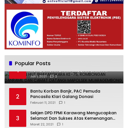
Popular Posts
UCAPKAN HUT BHAYANGKARA KE-75,
1
ROMBONGAN DANRAMIL DAN CAMAT
DATANGI MAPOLSEK MUARAGEMBONG
Juli 1, 2021
2
Bantu Korban Banjir, PAC Pemuda
2
Pancasila Klari Galang Donasi
Februari 11, 2021
1
Sekjen DPD FPMI Karawang Mengucapkan
3
Selamat Dan Sukses Atas Kemenangan
Calon Kades Dayeuhluhur H.Sapin
Maret 22, 2021
1