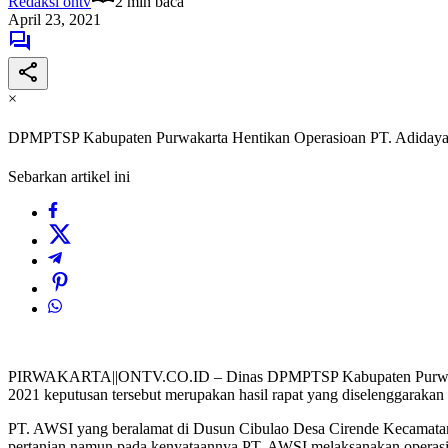
Redaksi ontv
2 min baca
April 23, 2021
×
DPMPTSP Kabupaten Purwakarta Hentikan Operasioan PT. Adidaya
Sebarkan artikel ini
PIRWAKARTA||ONTV.CO.ID – Dinas DPMPTSP Kabupaten Purwakarta 
2021 keputusan tersebut merupakan hasil rapat yang diselenggarak
PT. AWSI yang beralamat di Dusun Cibulao Desa Cirende Kecamata
pertanian namun pada kenyataannya PT. AWSI melaksanakan operasi