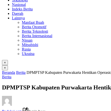
Teknologi
Nasional
Indeks Berita
Daerah
Lainnya
Manfaat Buah
Berita Otomotif
Berita Teknologi
Berita Internasional
Nissan
Mitsubishi
Rusia
Ukraina
×
×
Beranda
Berita
DPMPTSP Kabupaten Purwakarta Hentikan Operasio
Berita
DPMPTSP Kabupaten Purwakarta Hentikan