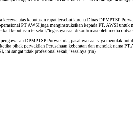
a kecewa atas keputusan rapat tersebut karena Dinas DPMPTSP Purwa
 operasional PT.AWSI juga menginstruksikan kepada PT. AWSI untuk
rkait keputusan tersebut,”tegasnya saat dikonfirmasi oleh media ontv.c
ie pengawasan DPMPTSP Purwakarta, pasalnya saat saya menolak untuk m
etika pihak perwakilan Perusahaan keberatan dan menolak nama PT.AWS
ini sangat tidak profesional sekali,”sesalnya.(rin)