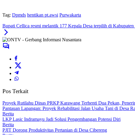
Tag:
Dpmds
hentikan pt.awsi
Purwakarta
Bupati Cellica resmi melantik 177 Kepala Desa terpilih di Kabupat
Pos Terkait
Proyek Rutilahu Dinas PRKP Karawang Terhenti Dua Pekan, Peneri
Pantauan Lapangan: Proyek Rehabilitasi Jalan Usaha Tani di Desa R
Berita
LKP Lasic Indramayu Jadi Solusi Pengembangan Potensi Diri
Berita
PJIT Dorong Produktivitas Pertanian di Desa Cibereng