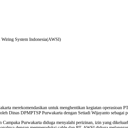
 Wiring System Indonesia(AWSI)
merekomendasikan untuk menghentikan kegiatan operasioan PT. Ad
an oleh Dinas DPMPTSP Purwakarta dengan Setiadi Wijayanto sebagai 
n Campaka Purwakarta diduga menyalahi perizinan, izin yang dikel
onalnya dengan memperoduksi cable dan PT. AWSI diduga melanggar z