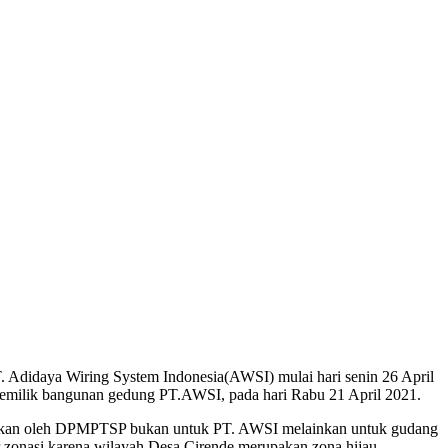
idaya Wiring System Indonesia(AWSI) mulai hari senin 26 April
pemilik bangunan gedung PT.AWSI, pada hari Rabu 21 April 2021.
uarkan oleh DPMPTSP bukan untuk PT. AWSI melainkan untuk gudang
onasi karena wilayah Desa Cirende merupakan zona hijau.