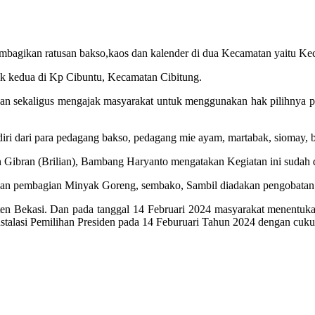
membagikan ratusan bakso,kaos dan kalender di dua Kecamatan yaitu K
ik kedua di Kp Cibuntu, Kecamatan Cibitung.
dan sekaligus mengajak masyarakat untuk menggunakan hak pilihnya 
iri dari para pedagang bakso, pedagang mie ayam, martabak, siomay, ba
 Gibran (Brilian), Bambang Haryanto mengatakan Kegiatan ini sudah di
tkan pembagian Minyak Goreng, sembako, Sambil diadakan pengobatan
paten Bekasi. Dan pada tanggal 14 Februari 2024 masyarakat mene
 Pemilihan Presiden pada 14 Feburuari Tahun 2024 dengan cukup sa