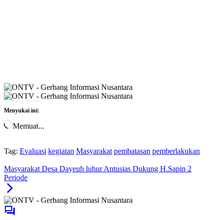
Menyukai ini:
Memuat...
Tag:
Evaluasi
kegiatan
Masyarakat
pembatasan
pemberlakukan
Masyarakat Desa Dayeuh luhur Antusias Dukung H.Sapin 2
Periode