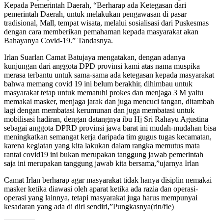
Kepada Pemerintah Daerah, “Berharap ada Ketegasan dari
pemerintah Daerah, untuk melakukan pengawasan di pasar
tradisional, Mall, tempat wisata, melalui sosialisasi dari Puskesmas
dengan cara memberikan pemahaman kepada masyarakat akan
Bahayanya Covid-19.” Tandasnya.
Irlan Suarlan Camat Batujaya mengatakan, dengan adanya
kunjungan dari anggota DPD provinsi kami atas nama muspika
merasa terbantu untuk sama-sama ada ketegasan kepada masyarakat
bahwa memang covid 19 ini belum berakhir, dihimbau untuk
masyarakat tetap untuk mematuhi prokes dan menjaga 3 M yaitu
memakai masker, menjaga jarak dan juga mencuci tangan, ditambah
lagi dengan membatasi kerumunan dan juga membatasi untuk
mobilisasi hadiran, dengan datangnya ibu Hj Sri Rahayu Agustina
sebagai anggota DPRD provinsi jawa barat ini mudah-mudahan bisa
meningkatkan semangat kerja daripada tim gugus tugas kecamatan,
karena kegiatan yang kita lakukan dalam rangka memutus mata
rantai covid19 ini bukan merupakan tanggung jawab pemerintah
saja ini merupakan tanggung jawab kita bersama,”ujarnya Irlan
Camat Irlan berharap agar masyarakat tidak hanya disiplin nemakai
masker ketika diawasi oleh aparat ketika ada razia dan operasi-
operasi yang lainnya, tetapi masyarakat juga harus mempunyai
kesadaran yang ada di diri sendiri,”Pungkasnya(rin/fie)