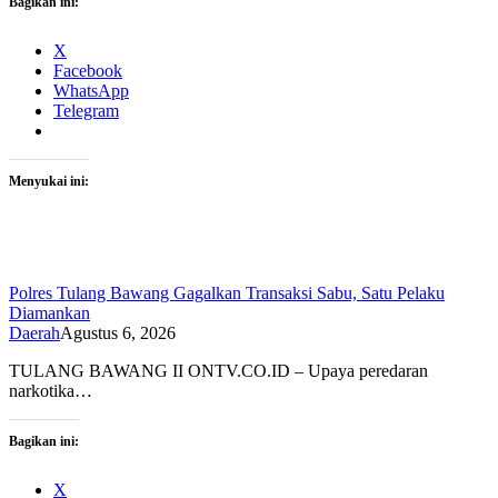
Bagikan ini:
X
Facebook
WhatsApp
Telegram
Menyukai ini:
Polres Tulang Bawang Gagalkan Transaksi Sabu, Satu Pelaku
Diamankan
Daerah
Agustus 6, 2026
TULANG BAWANG II ONTV.CO.ID – Upaya peredaran
narkotika…
Bagikan ini:
X