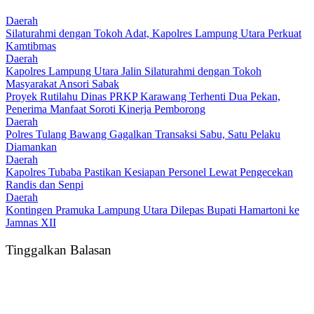
Daerah
Silaturahmi dengan Tokoh Adat, Kapolres Lampung Utara Perkuat
Kamtibmas
Daerah
Kapolres Lampung Utara Jalin Silaturahmi dengan Tokoh
Masyarakat Ansori Sabak
Proyek Rutilahu Dinas PRKP Karawang Terhenti Dua Pekan,
Penerima Manfaat Soroti Kinerja Pemborong
Daerah
Polres Tulang Bawang Gagalkan Transaksi Sabu, Satu Pelaku
Diamankan
Daerah
Kapolres Tubaba Pastikan Kesiapan Personel Lewat Pengecekan
Randis dan Senpi
Daerah
Kontingen Pramuka Lampung Utara Dilepas Bupati Hamartoni ke
Jamnas XII
Tinggalkan Balasan