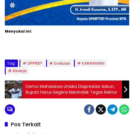
Menyukai ini:
Tag:
DPPKB?
Evaluasi
KARAWANG
Kinerja
Demo Mahasiswa Unsika Diapresiasi Askun,
Bupati Harus Segera Menindak Tegas Rektor
Pos Terkait