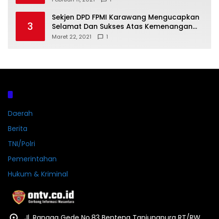
Sekjen DPD FPMI Karawang Mengucapkan
3
Selamat Dan Sukses Atas Kemenangan
Calon Kades Dayeuhluhur H.Sapin
Maret 22, 2021
1
Kategori
Daerah
Berita
TNI/Polri
Pemerintahan
Hukum & Kriminal
Jl. Rangga Gede No.83 Benteng Tanjungpura RT/RW