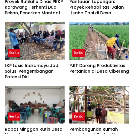
Proyek Rutilahu Dinas PRKP
Pantauan Lapangan:
Karawang Terhenti Dua
Proyek Rehabilitasi Jalan
Pekan, Penerima Manfaat
Usaha Tani di Desa
Soroti Kinerja Pemborong
Rawagede II Diduga Tak
Sesuai Spesifikasi
Berita
Berita
LKP Lasic Indramayu Jadi
PJIT Dorong Produktivitas
Solusi Pengembangan
Pertanian di Desa Cibereng
Potensi Diri
Berita
Berita
Rapat Minggon Rutin Desa
Pembangunan Rumah