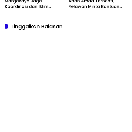
Margakaya Jaga
Abah Amad Terhenti,
Koordinasi dan Iklim
Relawan Minta Bantuan
Pemerintahan yang Sehat
Donatur
Tinggalkan Balasan