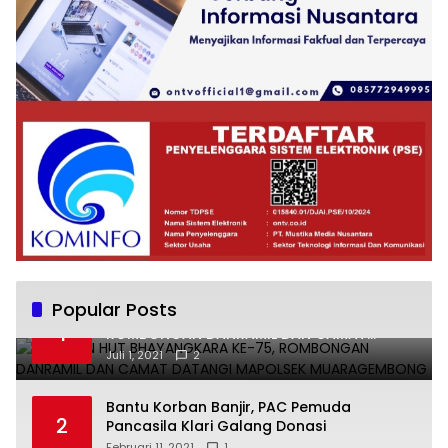
Popular Posts
UCAPKAN HUT BHAYANGKARA KE-75,
1
ROMBONGAN DANRAMIL DAN CAMAT
DATANGI MAPOLSEK MUARAGEMBONG
Juli 1, 2021
2
Bantu Korban Banjir, PAC Pemuda
2
Pancasila Klari Galang Donasi
Februari 11, 2021
1