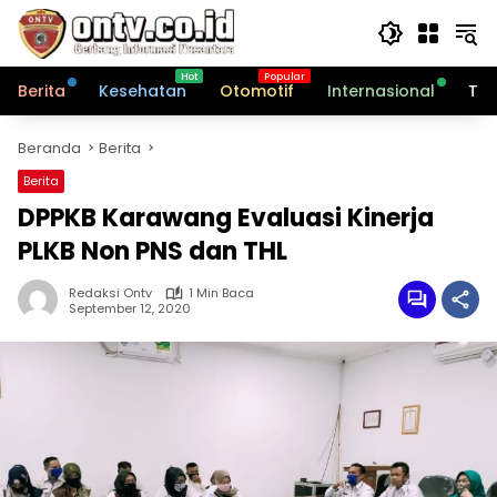
Langsung
ke
konten
Berita
Kesehatan
Otomotif
Internasional
Tek
Beranda
Berita
Berita
DPPKB Karawang Evaluasi Kinerja
PLKB Non PNS dan THL
Redaksi Ontv
1 Min Baca
September 12, 2020