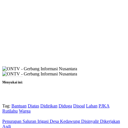
Menyukai ini:
Tag:
Bantuan
Diatas
Didirikan
Diduga
Disoal
Lahan
PJKA
Rutilahu
Warga
Penurapan Saluran Irigasi Desa Kedawung Disinyalir Dikerjakan
Asdi