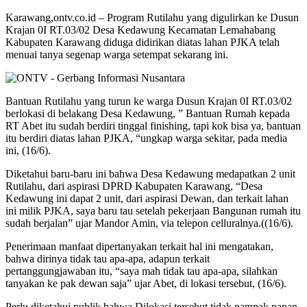
Karawang,ontv.co.id – Program Rutilahu yang digulirkan ke Dusun
Krajan 0I RT.03/02 Desa Kedawung Kecamatan Lemahabang
Kabupaten Karawang diduga didirikan diatas lahan PJKA telah
menuai tanya segenap warga setempat sekarang ini.
Bantuan Rutilahu yang turun ke warga Dusun Krajan 0I RT.03/02
berlokasi di belakang Desa Kedawung, ” Bantuan Rumah kepada
RT Abet itu sudah berdiri tinggal finishing, tapi kok bisa ya, bantuan
itu berdiri diatas lahan PJKA, “ungkap warga sekitar, pada media
ini, (16/6).
Diketahui baru-baru ini bahwa Desa Kedawung medapatkan 2 unit
Rutilahu, dari aspirasi DPRD Kabupaten Karawang, “Desa
Kedawung ini dapat 2 unit, dari aspirasi Dewan, dan terkait lahan
ini milik PJKA, saya baru tau setelah pekerjaan Bangunan rumah itu
sudah berjalan” ujar Mandor Amin, via telepon celluralnya.((16/6).
Penerimaan manfaat dipertanyakan terkait hal ini mengatakan,
bahwa dirinya tidak tau apa-apa, adapun terkait
pertanggungjawaban itu, “saya mah tidak tau apa-apa, silahkan
tanyakan ke pak dewan saja” ujar Abet, di lokasi tersebut, (16/6).
Perlu diketahui publik bahwa Dilokasi tersebut tidak nampak papan