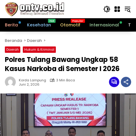
Langsung
ke
konten
Berita
Kesehatan
Otomotif
Internasional
Tek
Beranda
Daerah
Daerah
Hukum & Kriminal
Polres Tulang Bawang Ungkap 58
Kasus Narkoba di Semester I 2026
Korda Lampung
3 Min Baca
Juni 2, 2026