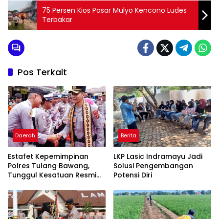
75 Persen Kios Pasar Mulyo Kencono Ludes
Terbakar
Pos Terkait
Daerah
Berita
Estafet Kepemimpinan
LKP Lasic Indramayu Jadi
Polres Tulang Bawang,
Solusi Pengembangan
Tunggul Kesatuan Resmi
Potensi Diri
Diserahkan