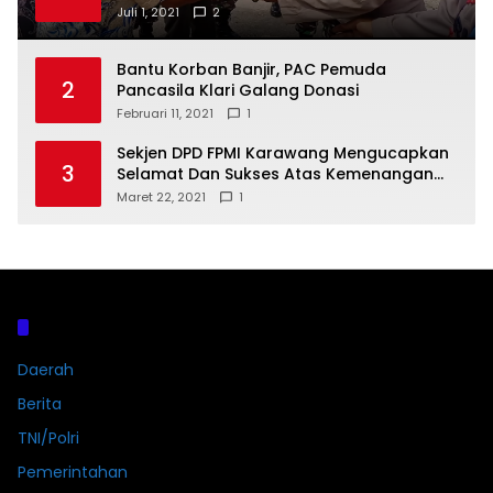
DATANGI MAPOLSEK MUARAGEMBONG
Juli 1, 2021
2
Bantu Korban Banjir, PAC Pemuda
2
Pancasila Klari Galang Donasi
Februari 11, 2021
1
Sekjen DPD FPMI Karawang Mengucapkan
3
Selamat Dan Sukses Atas Kemenangan
Calon Kades Dayeuhluhur H.Sapin
Maret 22, 2021
1
Kategori
Daerah
Berita
TNI/Polri
Pemerintahan