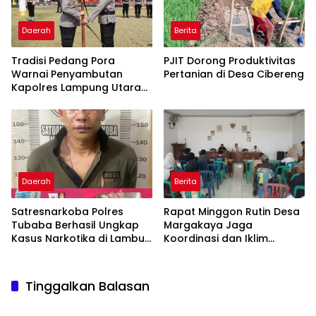
Daerah
Berita
Tradisi Pedang Pora
PJIT Dorong Produktivitas
Warnai Penyambutan
Pertanian di Desa Cibereng
Kapolres Lampung Utara
yang Baru
Daerah
Berita
Satresnarkoba Polres
Rapat Minggon Rutin Desa
Tubaba Berhasil Ungkap
Margakaya Jaga
Kasus Narkotika di Lambu
Koordinasi dan Iklim
Kibang
Pemerintahan yang Sehat
Tinggalkan Balasan