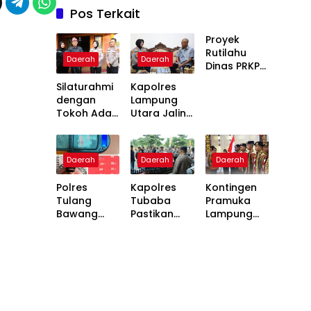
Pos Terkait
Proyek
Rutilahu
Daerah
Daerah
Dinas PRKP
Karawang
Silaturahmi
Kapolres
Terhenti
dengan
Lampung
Dua Pekan,
Tokoh Adat,
Utara Jalin
Penerima
Kapolres
Silaturahmi
Manfaat
Lampung
dengan
Soroti
Utara
Tokoh
Kinerja
Daerah
Daerah
Daerah
Perkuat
Masyarakat
Pemborong
Kamtibmas
Ansori
Polres
Kapolres
Kontingen
Sabak
Tulang
Tubaba
Pramuka
Bawang
Pastikan
Lampung
Gagalkan
Kesiapan
Utara
Transaksi
Personel
Dilepas
Sabu, Satu
Lewat
Bupati
Pelaku
Pengecekan
Hamartoni
Diamankan
Randis dan
ke Jamnas
Senpi
XII