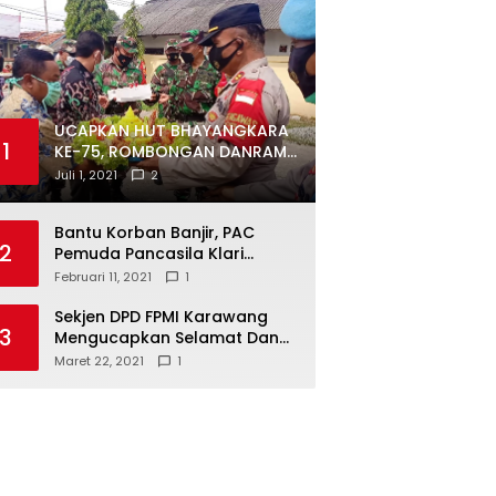
UCAPKAN HUT BHAYANGKARA
1
KE-75, ROMBONGAN DANRAMIL
DAN CAMAT DATANGI
Juli 1, 2021
2
MAPOLSEK MUARAGEMBONG
Bantu Korban Banjir, PAC
2
Pemuda Pancasila Klari
Galang Donasi
Februari 11, 2021
1
Sekjen DPD FPMI Karawang
3
Mengucapkan Selamat Dan
Sukses Atas Kemenangan
Maret 22, 2021
1
Calon Kades Dayeuhluhur
H.Sapin