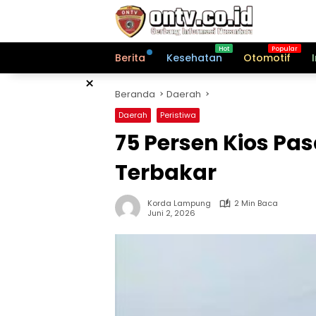
Langsung
ke
konten
Berita
Kesehatan
Otomotif
×
Beranda
Daerah
Daerah
Peristiwa
75 Persen Kios Pa
Terbakar
Korda Lampung
2 Min Baca
Juni 2, 2026