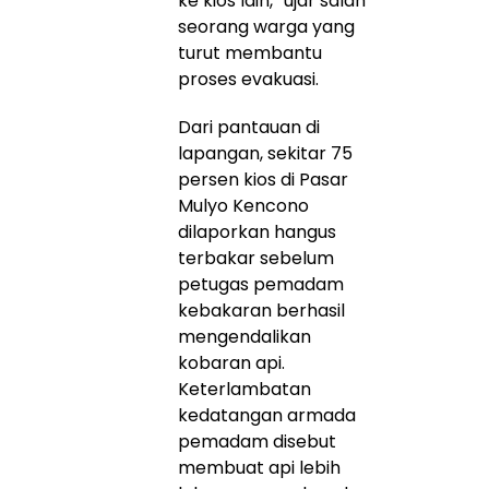
ke kios lain,” ujar salah
seorang warga yang
turut membantu
proses evakuasi.
Dari pantauan di
lapangan, sekitar 75
persen kios di Pasar
Mulyo Kencono
dilaporkan hangus
terbakar sebelum
petugas pemadam
kebakaran berhasil
mengendalikan
kobaran api.
Keterlambatan
kedatangan armada
pemadam disebut
membuat api lebih