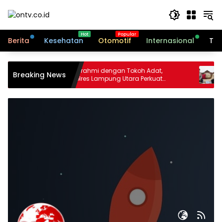
Langsung
ke
konten
Berita
Kesehatan
Otomotif
Internasional
Tek
Silaturahmi dengan Tokoh Adat,
Kapo
Breaking News
ang
Kapolres Lampung Utara Perkuat
Sila
Kamtibmas
Anso