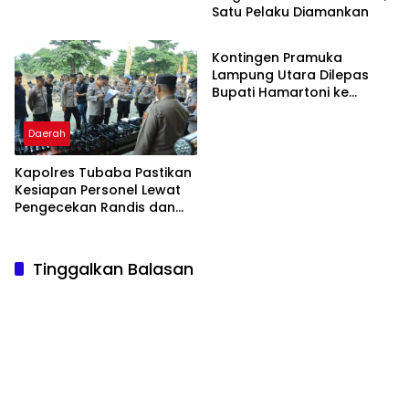
Satu Pelaku Diamankan
Daerah
Kontingen Pramuka
Lampung Utara Dilepas
Bupati Hamartoni ke
Jamnas XII
Daerah
Kapolres Tubaba Pastikan
Kesiapan Personel Lewat
Pengecekan Randis dan
Senpi
Tinggalkan Balasan