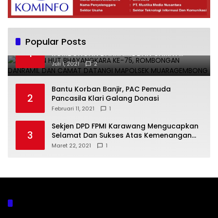
Popular Posts
UCAPKAN HUT BHAYANGKARA KE-75,
1
ROMBONGAN DANRAMIL DAN CAMAT
DATANGI MAPOLSEK MUARAGEMBONG
Juli 1, 2021
2
Bantu Korban Banjir, PAC Pemuda
2
Pancasila Klari Galang Donasi
Februari 11, 2021
1
Sekjen DPD FPMI Karawang Mengucapkan
3
Selamat Dan Sukses Atas Kemenangan
Calon Kades Dayeuhluhur H.Sapin
Maret 22, 2021
1
Kategori