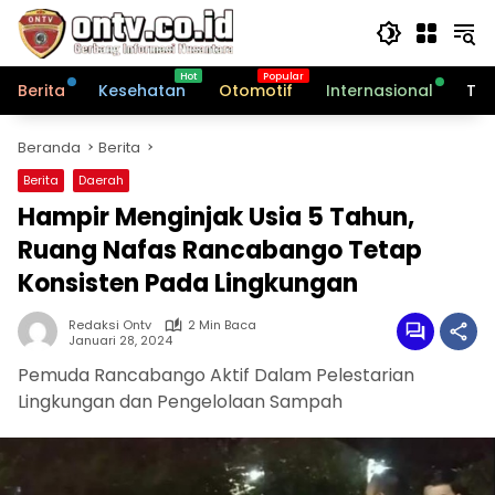
Langsung
ke
konten
Berita
Kesehatan
Otomotif
Internasional
Tek
Beranda
Berita
Berita
Daerah
Hampir Menginjak Usia 5 Tahun,
Ruang Nafas Rancabango Tetap
Konsisten Pada Lingkungan
Redaksi Ontv
2 Min Baca
Januari 28, 2024
Pemuda Rancabango Aktif Dalam Pelestarian
Lingkungan dan Pengelolaan Sampah