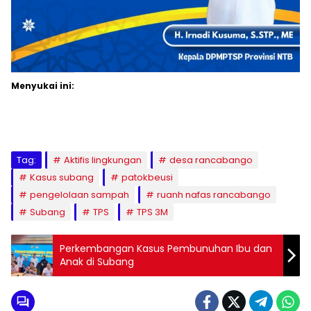
Menyukai ini:
Tag:
Aktifis lingkungan
desa rancabango
Kasus subang
patokbeusi
pengelolaan sampah
ruanh nafas rancabango
Subang
TPS
TPS 3M
Perkembangan Kasus Pembunuhan Ibu dan
Anak di Subang