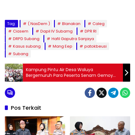
Tag:
( NasDem )
Blanakan
Caleg
Ciasem
Dapil IV Subamg
DPR RI
DRPD Subang
Hafil Gaputra Sanjaya
Kasus subang
Mang Eep
patokbeusi
Subang
Kampung Pintu Air Desa Waluya
Bergemuruh Para Peserta Senam Gemoy
Menyuarakan Dukungan Prabowo-Gibran
Pos Terkait