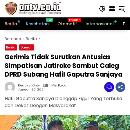
Langsung
ke
konten
Berita
Kesehatan
Otomotif
Internasional
Tek
Beranda
Berita
Berita
Daerah
Gerimis Tidak Surutkan Antusias
Simpatisan Jatiroke Sambut Caleg
DPRD Subang Hafil Gaputra Sanjaya
Redaksi Ontv
1 Min Baca
Januari 26, 2024
Hafil Gaputra Sanjaya Dianggap Figur Yang Terbuka
dan Dekat Dengan Masyarakat