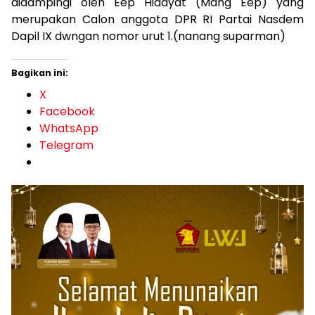
didampingi oleh Eep Hidayat (Mang Eep) yang
merupakan Calon anggota DPR RI Partai Nasdem
Dapil IX dwngan nomor urut 1.(nanang suparman)
Bagikan ini:
X
Facebook
WhatsApp
Telegram