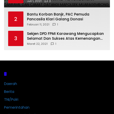
DATANGI MAPOLSEK MUARAGEMBONG
Juli 1, 2021
2
Bantu Korban Banjir, PAC Pemuda
2
Pancasila Klari Galang Donasi
Februari 11, 2021
1
Sekjen DPD FPMI Karawang Mengucapkan
3
Selamat Dan Sukses Atas Kemenangan
Calon Kades Dayeuhluhur H.Sapin
Maret 22, 2021
1
Kategori
Daerah
Berita
TNI/Polri
Pemerintahan