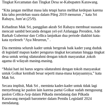
Tingkat Kecamatan dan Tingkat Desa se-Kabupaten Karawang.
“Kita jangan melihat masa lalu tetapi harus melihat kedepan karena
kita tahu perolehan suara dalam Pileg 2019 menurun ,” kata Sri
Rahayu, Jum’at (25/9).
Kehadiran Mak Sri, panggilan akrab Sri Rahayu membuat suasana
mencair sambil bercanda dengan yel-yel Airlangga Presiden, Ade
Barkah Gubernur dan Cellica lanjutkan dua periode diakhiri kata-
kata nyeleneh “Aya Meureun,” .
Dia meminta seluruh kader untuk bergerak baik kader yang duduk
di legislatif mapun kader pengurus tingkat kecamatan hingga tingkat
desa untuk sering silaturahmi dengan tokoh masyarakat ,tokoh
agama di wilayah masing-masing.
“Mulai hari ini harus segera silaturahmi dengan tokoh masyarakat
untuk Golkar kembali besar seperti masa-masa kejayaannya,” kata
Mak Sri.
Secara implisit, Mak Sri , meminta kader-kader untuk tidak lagi
menyebrang ke paslon lain karena partai Golkar sudah mengusung
paslon Cellica-Aep dalam Pilkada mendatang dan Pilkada
Karawang menjadi barometer dalam Pemilu Legislatif 2024
mendatang.