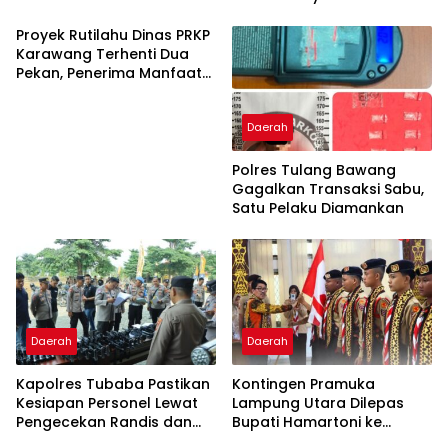
Sabak
Proyek Rutilahu Dinas PRKP
Karawang Terhenti Dua
Pekan, Penerima Manfaat
Soroti Kinerja Pemborong
Daerah
Polres Tulang Bawang
Gagalkan Transaksi Sabu,
Satu Pelaku Diamankan
Daerah
Daerah
Kapolres Tubaba Pastikan
Kontingen Pramuka
Kesiapan Personel Lewat
Lampung Utara Dilepas
Pengecekan Randis dan
Bupati Hamartoni ke
Senpi
Jamnas XII