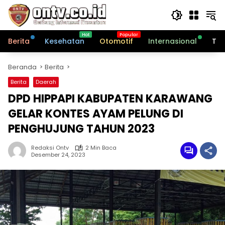
Langsung
ke
konten
Berita
Kesehatan
Otomotif
Internasional
Tek
Beranda
Berita
Berita
Daerah
DPD HIPPAPI KABUPATEN KARAWANG
GELAR KONTES AYAM PELUNG DI
PENGHUJUNG TAHUN 2023
Redaksi Ontv
2 Min Baca
Desember 24, 2023