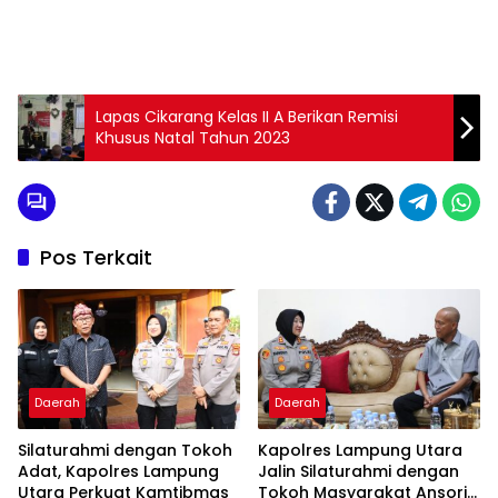
Lapas Cikarang Kelas II A Berikan Remisi
Khusus Natal Tahun 2023
Pos Terkait
Daerah
Daerah
Silaturahmi dengan Tokoh
Kapolres Lampung Utara
Adat, Kapolres Lampung
Jalin Silaturahmi dengan
Utara Perkuat Kamtibmas
Tokoh Masyarakat Ansori