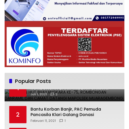
Popular Posts
UCAPKAN HUT BHAYANGKARA KE-75,
1
ROMBONGAN DANRAMIL DAN CAMAT
DATANGI MAPOLSEK MUARAGEMBONG
Juli 1, 2021
2
Bantu Korban Banjir, PAC Pemuda
2
Pancasila Klari Galang Donasi
Februari 11, 2021
1