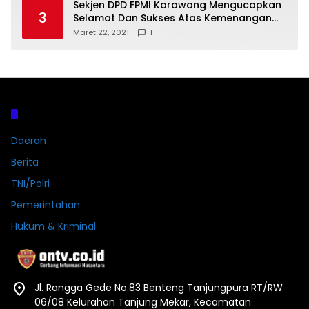
Sekjen DPD FPMI Karawang Mengucapkan
3
Selamat Dan Sukses Atas Kemenangan
Calon Kades Dayeuhluhur H.Sapin
Maret 22, 2021
1
Kategori
Daerah
Berita
TNI/Polri
Pemerintahan
Hukum & Kriminal
Jl. Rangga Gede No.83 Benteng Tanjungpura RT/RW
06/08 Kelurahan Tanjung Mekar, Kecamatan