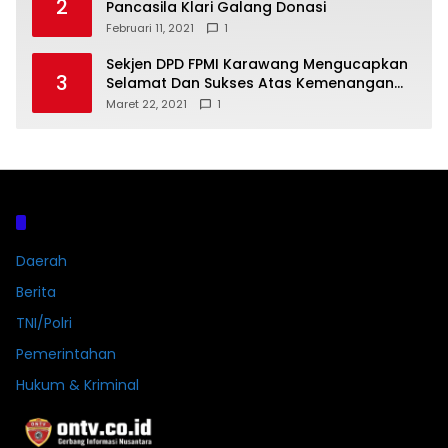
2
Pancasila Klari Galang Donasi
Februari 11, 2021
1
Sekjen DPD FPMI Karawang Mengucapkan
3
Selamat Dan Sukses Atas Kemenangan
Calon Kades Dayeuhluhur H.Sapin
Maret 22, 2021
1
Kategori
Daerah
Berita
TNI/Polri
Pemerintahan
Hukum & Kriminal