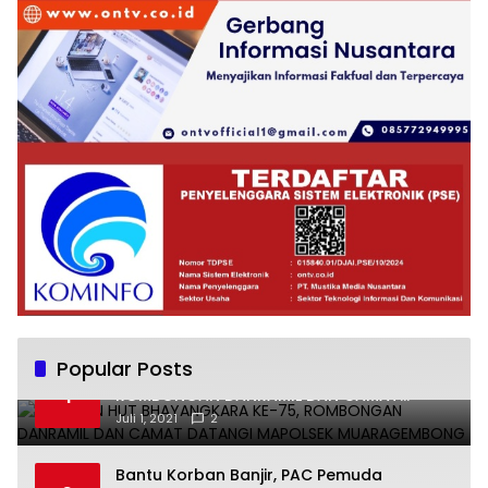
Popular Posts
UCAPKAN HUT BHAYANGKARA KE-75,
1
ROMBONGAN DANRAMIL DAN CAMAT
DATANGI MAPOLSEK MUARAGEMBONG
Juli 1, 2021
2
Bantu Korban Banjir, PAC Pemuda