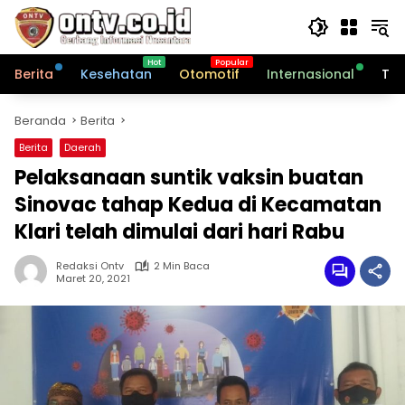
Langsung
ke
konten
Berita
Kesehatan
Otomotif
Internasional
Tek
Beranda
Berita
Berita
Daerah
Pelaksanaan suntik vaksin buatan
Sinovac tahap Kedua di Kecamatan
Klari telah dimulai dari hari Rabu
Redaksi Ontv
2 Min Baca
Maret 20, 2021