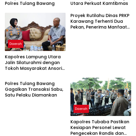
Polres Tulang Bawang
Utara Perkuat Kamtibmas
Proyek Rutilahu Dinas PRKP
Karawang Terhenti Dua
Pekan, Penerima Manfaat
Soroti Kinerja Pemborong
Daerah
Kapolres Lampung Utara
Jalin Silaturahmi dengan
Tokoh Masyarakat Ansori
Daerah
Sabak
Polres Tulang Bawang
Gagalkan Transaksi Sabu,
Satu Pelaku Diamankan
Daerah
Kapolres Tubaba Pastikan
Kesiapan Personel Lewat
Pengecekan Randis dan