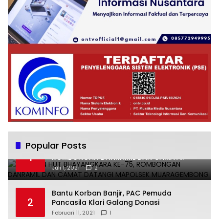
Popular Posts
UCAPKAN HUT BHAYANGKARA KE-75,
1
ROMBONGAN DANRAMIL DAN CAMAT
DATANGI MAPOLSEK MUARAGEMBONG
Juli 1, 2021
2
Bantu Korban Banjir, PAC Pemuda
2
Pancasila Klari Galang Donasi
Februari 11, 2021
1