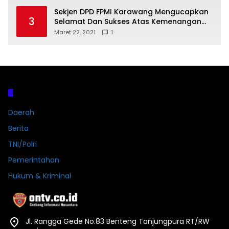
Sekjen DPD FPMI Karawang Mengucapkan
3
Selamat Dan Sukses Atas Kemenangan
Calon Kades Dayeuhluhur H.Sapin
Maret 22, 2021
1
Kategori
Daerah
Berita
TNI/Polri
Pemerintahan
Hukum & Kriminal
Jl. Rangga Gede No.83 Benteng Tanjungpura RT/RW