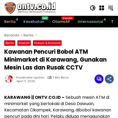
Langsung
ke
konten
Berita
Kesehatan
Otomotif
Internasional
Tek
Beranda
Berita
Berita
Daerah
Hukum & Kriminal
Kawanan Pencuri Bobol ATM
Minimarket di Karawang, Gunakan
Mesin Las dan Rusak CCTV
Koodinator Liputan
1 Min Baca
April 17, 2025
KARAWANG || ONTV.CO.ID –
Sebuah mesin ATM di
minimarket yang berlokasi di Desa Dawuan,
Kecamatan Cikampek, Karawang, dibobol kawanan
pencuri pada dini hari. Pelaku diduga menggunakan