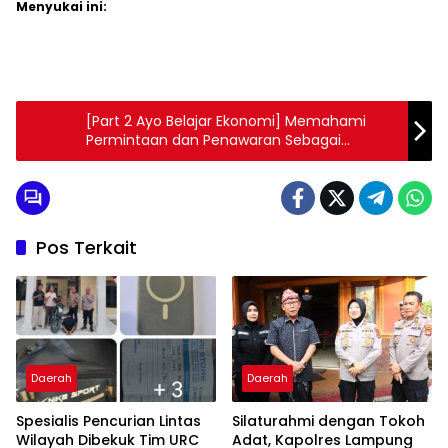
Menyukai ini:
[Part 2 Ayo Belajar Ekonomi] Memahami
Permintaan dan Penawaran Sebagai
Penentu Harga Pasar
Pos Terkait
Daerah
Daerah
Spesialis Pencurian Lintas
Silaturahmi dengan Tokoh
Wilayah Dibekuk Tim URC
Adat, Kapolres Lampung