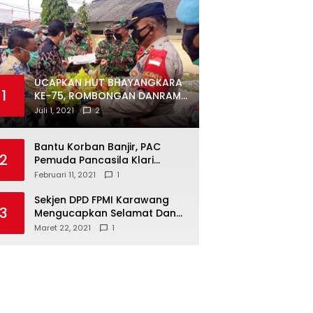
UCAPKAN HUT BHAYANGKARA
1
KE-75, ROMBONGAN DANRAMIL
DAN CAMAT DATANGI
Juli 1, 2021
2
MAPOLSEK MUARAGEMBONG
Bantu Korban Banjir, PAC
2
Pemuda Pancasila Klari
Galang Donasi
Februari 11, 2021
1
Sekjen DPD FPMI Karawang
3
Mengucapkan Selamat Dan
Sukses Atas Kemenangan
Maret 22, 2021
1
Calon Kades Dayeuhluhur
H.Sapin