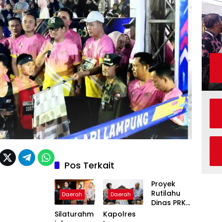
Pos Terkait
Proyek
Rutilahu
Daerah
Daerah
Dinas PRKP
Karawang
Silaturahm
Kapolres
Terhenti