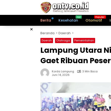
Langsung
ke
konten
Berita
Kesehatan
Otomotif
×
Beranda
Daerah
Daerah
Olahraga
Pemerintahan
Lampung Utara Ni
Gaet Ribuan Peser
Korda Lampung
3 Min Baca
Juni 14, 2026