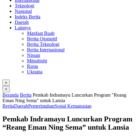
Internasional
Teknologi
Nasional
Indeks Berita
Daerah
Lainnya
Manfaat Buah
Berita Otomotif
Berita Teknologi
Berita Internasional
Nissan
Mitsubishi
Rusia
Ukraina
×
×
Beranda
Berita
Pemkab Indramayu Luncurkan Program "Reang
Eman Ning Sema" untuk Lansia
Berita
Daerah
Pemerintahan
Sosial Kemanusian
Pemkab Indramayu Luncurkan Program
“Reang Eman Ning Sema” untuk Lansia