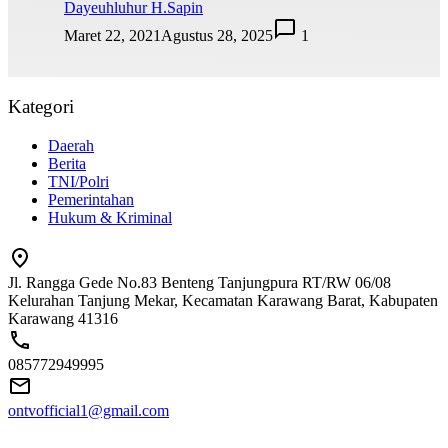
Dayeuhluhur H.Sapin
Maret 22, 2021
Agustus 28, 2025
1
Kategori
Daerah
Berita
TNI/Polri
Pemerintahan
Hukum & Kriminal
Jl. Rangga Gede No.83 Benteng Tanjungpura RT/RW 06/08
Kelurahan Tanjung Mekar, Kecamatan Karawang Barat, Kabupaten
Karawang 41316
085772949995
ontvofficial1@gmail.com