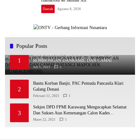
Hamartoni ke Jamnas XII
Daerah
Agustus 6, 2026
Popular Posts
UCAPKAN HUT BHAYANGKARA KE-75,
1
ROMBONGAN DANRAMIL DAN CAMAT
DATANGI MAPOLSEK MUARAGEMBONG
Juli 1, 2021
2
Bantu Korban Banjir, PAC Pemuda Pancasila Klari
2
Galang Donasi
Februari 11, 2021
1
Sekjen DPD FPMI Karawang Mengucapkan Selamat
3
Dan Sukses Atas Kemenangan Calon Kades
Dayeuhluhur H.Sapin
Maret 22, 2021
1