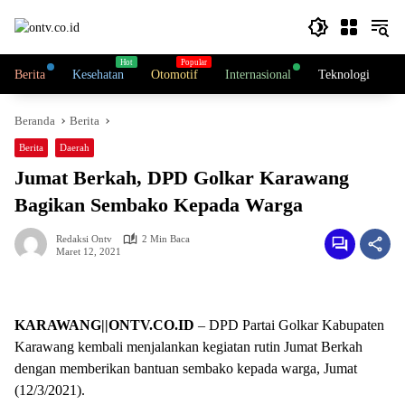
Langsung
ke
konten
Berita
Kesehatan
Otomotif
Internasional
Teknologi
N
Beranda
Berita
Berita
Daerah
Jumat Berkah, DPD Golkar Karawang
Bagikan Sembako Kepada Warga
Redaksi Ontv
2 Min Baca
Maret 12, 2021
KARAWANG||ONTV.CO.ID
– DPD Partai Golkar Kabupaten
Karawang kembali menjalankan kegiatan rutin Jumat Berkah
dengan memberikan bantuan sembako kepada warga, Jumat
(12/3/2021).