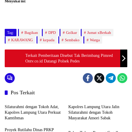
Menyukai ini:
Tag:
Bagikan
DPD
Golkar
Jumat xBerkah
KARAWANG
kepada
Sembako
Warga
Terkait Pemberitaan Disebut Tak Berimbang Pimred
Ontv.co.id Datangi Polsek Pedes
Pos Terkait
Daerah
Daerah
Silaturahmi dengan Tokoh Adat,
Kapolres Lampung Utara Jalin
Kapolres Lampung Utara Perkuat
Silaturahmi dengan Tokoh
Kamtibmas
Masyarakat Ansori Sabak
Daerah
Proyek Rutilahu Dinas PRKP