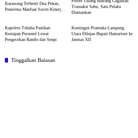
Polres Tulang Bawang Gagalkan
Karawang Terhenti Dua Pekan,
Transaksi Sabu, Satu Pelaku
Penerima Manfaat Soroti Kinerja
Diamankan
Daerah
Daerah
Pemborong
Kapolres Tubaba Pastikan
Kontingen Pramuka Lampung
Kesiapan Personel Lewat
Utara Dilepas Bupati Hamartoni ke
Pengecekan Randis dan Senpi
Jamnas XII
Tinggalkan Balasan