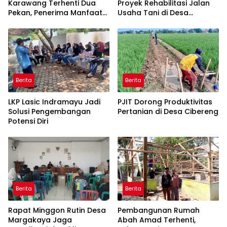
Karawang Terhenti Dua
Proyek Rehabilitasi Jalan
Pekan, Penerima Manfaat
Usaha Tani di Desa
Soroti Kinerja Pemborong
Rawagede II Diduga Tak
Sesuai Spesifikasi
Berita
Berita
LKP Lasic Indramayu Jadi
PJIT Dorong Produktivitas
Solusi Pengembangan
Pertanian di Desa Cibereng
Potensi Diri
Berita
Berita
Rapat Minggon Rutin Desa
Pembangunan Rumah
Margakaya Jaga
Abah Amad Terhenti,