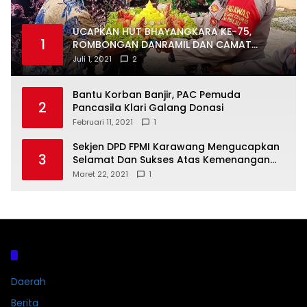
UCAPKAN HUT BHAYANGKARA KE-75,
1
ROMBONGAN DANRAMIL DAN CAMAT
DATANGI MAPOLSEK MUARAGEMBONG
Juli 1, 2021
2
Bantu Korban Banjir, PAC Pemuda
2
Pancasila Klari Galang Donasi
Februari 11, 2021
1
Sekjen DPD FPMI Karawang Mengucapkan
3
Selamat Dan Sukses Atas Kemenangan
Calon Kades Dayeuhluhur H.Sapin
Maret 22, 2021
1
Kategori
Daerah
Berita