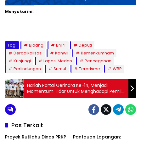
Menyukai ini:
Tag:
Bidang
BNPT
Deputi
Deradikalisasi
Kanwil
Kemenkumham
Kunjungi
LapasI Medan
Pencegahan
Perlindungan
Sumut
Terorisme
WBP
Harlah Partai Gerindra Ke-14, Menjadi
Momentum Tidar Untuk Menghadapi Pemilu
2024
Pos Terkait
Proyek Rutilahu Dinas PRKP
Pantauan Lapangan: