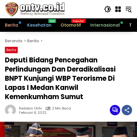
Langsung
ke
konten
Berita
Kesehatan
Otomotif
Internasional
Tek
Beranda
Berita
Berita
Deputi Bidang Pencegahan
Perlindungan Dan Deradikalisasi
BNPT Kunjungi WBP Terorisme Di
Lapas I Medan Kanwil
Kemenkumham Sumut
Redaksi Ontv
2 Min Baca
Februari 8, 2022