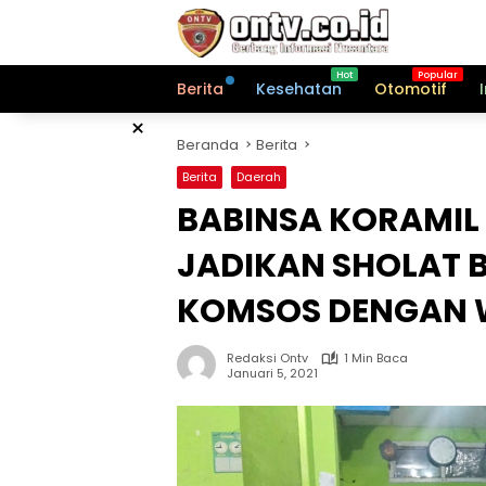
Langsung
ke
konten
Berita
Kesehatan
Otomotif
×
Beranda
Berita
Berita
Daerah
BABINSA KORAMIL
JADIKAN SHOLAT 
KOMSOS DENGAN
Redaksi Ontv
1 Min Baca
Januari 5, 2021