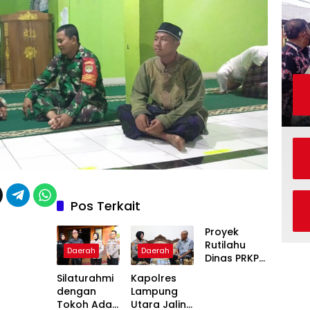
Pos Terkait
Proyek
Rutilahu
Daerah
Daerah
Dinas PRKP
Karawang
Silaturahmi
Kapolres
Terhenti
dengan
Lampung
Dua Pekan,
Tokoh Adat,
Utara Jalin