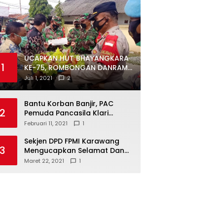
UCAPKAN HUT BHAYANGKARA
1
KE-75, ROMBONGAN DANRAMIL
DAN CAMAT DATANGI
Juli 1, 2021
2
MAPOLSEK MUARAGEMBONG
Bantu Korban Banjir, PAC
2
Pemuda Pancasila Klari
Galang Donasi
Februari 11, 2021
1
Sekjen DPD FPMI Karawang
3
Mengucapkan Selamat Dan
Sukses Atas Kemenangan
Maret 22, 2021
1
Calon Kades Dayeuhluhur
H.Sapin