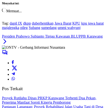
Menyukai ini:
Memuat...
Tag:
dapil IX
dkpp
duberhentikan
Jawa Barat
KPU
kpu jawa barat
majalengka
pileg
Subang
sumedang
ummi wahyunj
Presiden Prabowo Subianto Tinjau Kawasan BLUPPB Karawang
Pos Terkait
Proyek Rutilahu Dinas PRKP Karawang Terhenti Dua Pekan,
Penerima Manfaat Soroti Kinerja Pemborong
Pantauan Lapangan: Proyek Rehabilitasi Jalan Usaha Tani di Desa