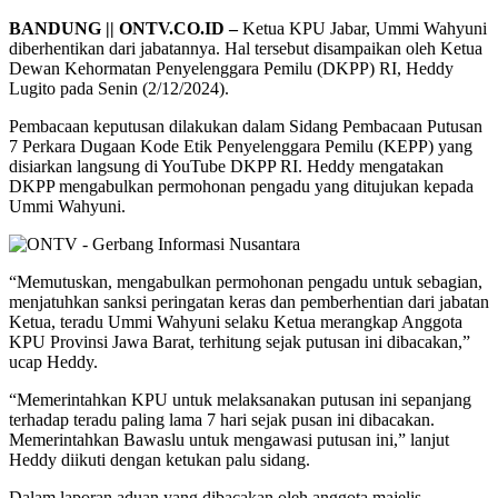
BANDUNG || ONTV.CO.ID –
Ketua KPU Jabar, Ummi Wahyuni
diberhentikan dari jabatannya. Hal tersebut disampaikan oleh Ketua
Dewan Kehormatan Penyelenggara Pemilu (DKPP) RI, Heddy
Lugito pada Senin (2/12/2024).
Pembacaan keputusan dilakukan dalam Sidang Pembacaan Putusan
7 Perkara Dugaan Kode Etik Penyelenggara Pemilu (KEPP) yang
disiarkan langsung di YouTube DKPP RI. Heddy mengatakan
DKPP mengabulkan permohonan pengadu yang ditujukan kepada
Ummi Wahyuni.
“Memutuskan, mengabulkan permohonan pengadu untuk sebagian,
menjatuhkan sanksi peringatan keras dan pemberhentian dari jabatan
Ketua, teradu Ummi Wahyuni selaku Ketua merangkap Anggota
KPU Provinsi Jawa Barat, terhitung sejak putusan ini dibacakan,”
ucap Heddy.
“Memerintahkan KPU untuk melaksanakan putusan ini sepanjang
terhadap teradu paling lama 7 hari sejak pusan ini dibacakan.
Memerintahkan Bawaslu untuk mengawasi putusan ini,” lanjut
Heddy diikuti dengan ketukan palu sidang.
Dalam laporan aduan yang dibacakan oleh anggota majelis