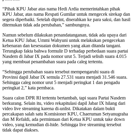
“Pihak KPU Jabar atas nama Hedi Ardia memerintahkan pihak
KPU Jabar, atas nama Respati Gumilar untuk mengecek sirekap dan
segera diperbaiki. Setelah diprint, diserahkan ke para saksi, dan hasil
ditemukan tidak ada perubahan,” sambungnya.
Namun sebelum dilakukan penandatanganan, tidak ada upaya dari
Ketua KPU Jabar, Ummi Wahyuni untuk melakukan pengecekan
kebenaran dan kesesuaian dokumen yang akan ditanda tangani.
Terungkap fakta bahwa formulir D terhadap perbedaan suara partai
Nasdem di Jabar IX pada nomor urut 5. Terjadi selisih suara 4.015
yang membuat penambahan suara pada caleg tertentu.
“Sehingga perubahan suara tersebut mempengaruhi suara di
Provinsi dapil Jabar IX semula 27.531 suara menjadi 31.546 suara.
Sehingga caleg nomor urut 5 menjadi peringkat 1 dan pengadu
peringkat 2,” kata pembaca.
Suara calon DPR RI tertentu bertambah, tapi suara Partai Nasdem
berkurang. Selain itu, video rekapitulasi dapil Jabar IX hilang dari
video live streaming karena di-unlist. Dikatakan dalam bukti
percakapan salah satu Komisioner KPU, Chaeruman Setyanugraha
dan M Refaldi, ada permintaan dari Ketua KPU untuk take down
video, yang kemudian di-hide. Sehingga live streaming tersebut
tidak dapat diakses.