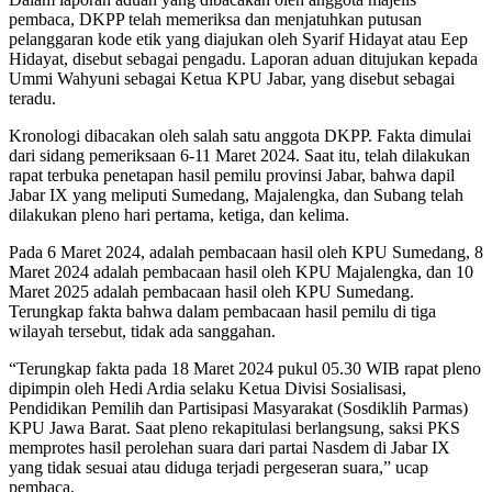
pembaca, DKPP telah memeriksa dan menjatuhkan putusan
pelanggaran kode etik yang diajukan oleh Syarif Hidayat atau Eep
Hidayat, disebut sebagai pengadu. Laporan aduan ditujukan kepada
Ummi Wahyuni sebagai Ketua KPU Jabar, yang disebut sebagai
teradu.
Kronologi dibacakan oleh salah satu anggota DKPP. Fakta dimulai
dari sidang pemeriksaan 6-11 Maret 2024. Saat itu, telah dilakukan
rapat terbuka penetapan hasil pemilu provinsi Jabar, bahwa dapil
Jabar IX yang meliputi Sumedang, Majalengka, dan Subang telah
dilakukan pleno hari pertama, ketiga, dan kelima.
Pada 6 Maret 2024, adalah pembacaan hasil oleh KPU Sumedang, 8
Maret 2024 adalah pembacaan hasil oleh KPU Majalengka, dan 10
Maret 2025 adalah pembacaan hasil oleh KPU Sumedang.
Terungkap fakta bahwa dalam pembacaan hasil pemilu di tiga
wilayah tersebut, tidak ada sanggahan.
“Terungkap fakta pada 18 Maret 2024 pukul 05.30 WIB rapat pleno
dipimpin oleh Hedi Ardia selaku Ketua Divisi Sosialisasi,
Pendidikan Pemilih dan Partisipasi Masyarakat (Sosdiklih Parmas)
KPU Jawa Barat. Saat pleno rekapitulasi berlangsung, saksi PKS
memprotes hasil perolehan suara dari partai Nasdem di Jabar IX
yang tidak sesuai atau diduga terjadi pergeseran suara,” ucap
pembaca.