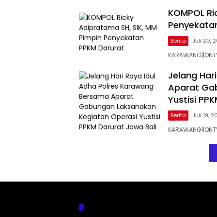
KOMPOL Ric
Penyekata
Berita
Juli 20, 
KARAWANG||ONTV.
Jelang Har
Aparat Ga
Yustisi PP
Berita
Juli 19, 2
KARAWANG||ONTV.
Kategori