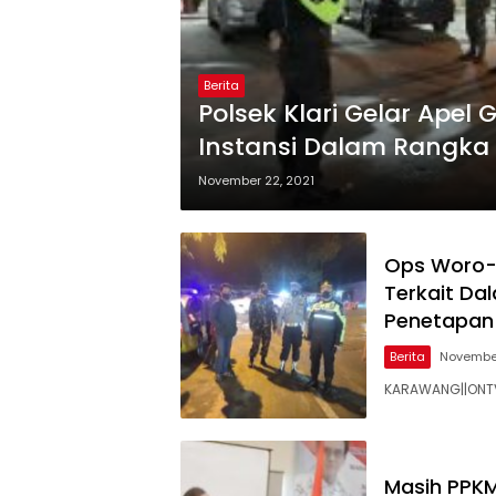
Berita
Polsek Klari Gelar Ape
Instansi Dalam Rangk
November 22, 2021
Ops Woro-W
Terkait Dal
Penetapan 
Berita
November
KARAWANG||ONTV
Masih PPKM