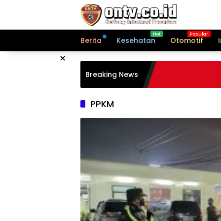
Langsung
ke
konten
Berita
Kesehatan
Otomotif
×
Breaking News
PPKM