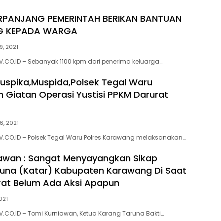
ERPANJANG PEMERINTAH BERIKAN BANTUAN
KG KEPADA WARGA
9, 2021
CO.ID – Sebanyak 1100 kpm dari penerima keluarga…
spika,Muspida,Polsek Tegal Waru
 Giatan Operasi Yustisi PPKM Darurat
6, 2021
.CO.ID – Polsek Tegal Waru Polres Karawang melaksanakan…
awan : Sangat Menyayangkan Sikap
una (Katar) Kabupaten Karawang Di Saat
at Belum Ada Aksi Apapun
2021
CO.ID – Tomi Kurniawan, Ketua Karang Taruna Bakti…