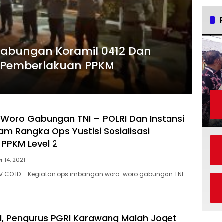
l Gabungan Koramil 0412 Dan
a Pemberlakuan PPKM
oro Gabungan TNI – POLRI Dan Instansi
am Rangka Ops Yustisi Sosialisasi
PPKM Level 2
 14, 2021
.CO.ID – Kegiatan ops imbangan woro-woro gabungan TNI…
, Pengurus PGRI Karawang Malah Joget