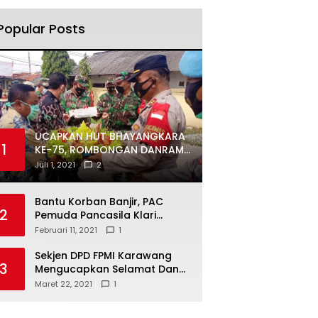
Popular Posts
UCAPKAN HUT BHAYANGKARA
1
KE-75, ROMBONGAN DANRAMIL
DAN CAMAT DATANGI
Juli 1, 2021
2
MAPOLSEK MUARAGEMBONG
Bantu Korban Banjir, PAC
2
Pemuda Pancasila Klari
Galang Donasi
Februari 11, 2021
1
Sekjen DPD FPMI Karawang
3
Mengucapkan Selamat Dan
Sukses Atas Kemenangan
Maret 22, 2021
1
Calon Kades Dayeuhluhur
H.Sapin