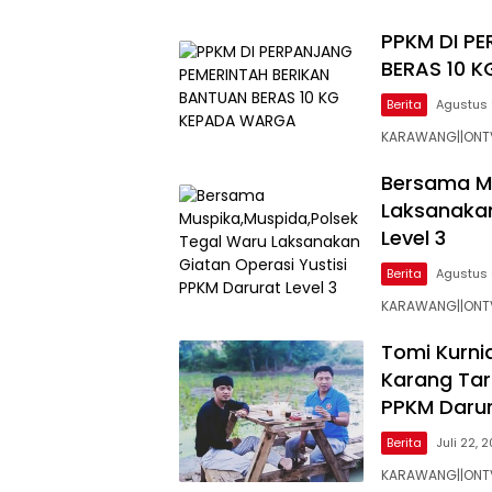
PPKM DI P
BERAS 10 
Berita
Agustus 
KARAWANG||ONTV.
Bersama Mu
Laksanakan
Level 3
Berita
Agustus 
KARAWANG||ONTV
Tomi Kurni
Karang Tar
PPKM Darur
Berita
Juli 22, 
KARAWANG||ONTV.