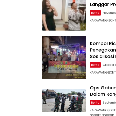
Langgar Pr
Berita
November
KARAWANG ||ONTV
Kompol Ric
Penegakan 
Sosialisasi
Berita
Oktober 9
KARAWANG,||ONTV
Ops Gabung
Dalam Ran
Berita
Septembe
KARAWANG||ONTV
melaksanakan…