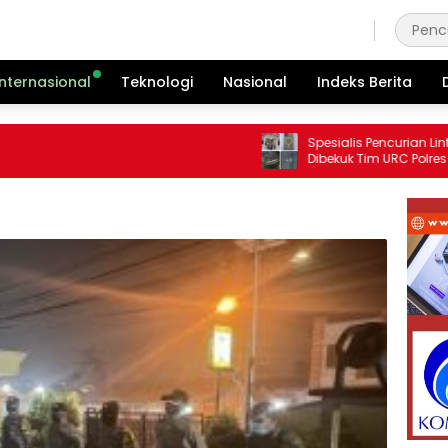
Jumat, 7 Agustus 2026
Internasional
Teknologi
Nasional
Indeks Berita
Spesialis Pencurian Lintas Wilay
Dibekuk Tim URC Polres Tulang