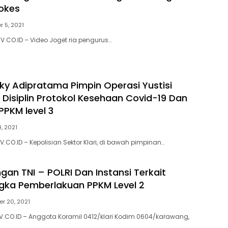
okes
 5, 2021
 CO.ID – Video Joget ria pengurus…
ky Adipratama Pimpin Operasi Yustisi
Disiplin Protokol Kesehaan Covid-19 Dan
 PPKM level 3
, 2021
.CO.ID – Kepolisian Sektor Klari, di bawah pimpinan…
an TNI – POLRI Dan Instansi Terkait
gka Pemberlakuan PPKM Level 2
r 20, 2021
.CO.ID – Anggota Koramil 0412/klari Kodim 0604/karawang,