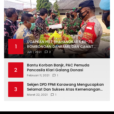
UCAPKAN HUT BHAYANGKARA KE-75,
1
ROMBONGAN DANRAMIL DAN CAMAT
DATANGI MAPOLSEK MUARAGEMBONG
Juli 1, 2021
2
Bantu Korban Banjir, PAC Pemuda
2
Pancasila Klari Galang Donasi
Februari 11, 2021
1
Sekjen DPD FPMI Karawang Mengucapkan
3
Selamat Dan Sukses Atas Kemenangan
Calon Kades Dayeuhluhur H.Sapin
Maret 22, 2021
1