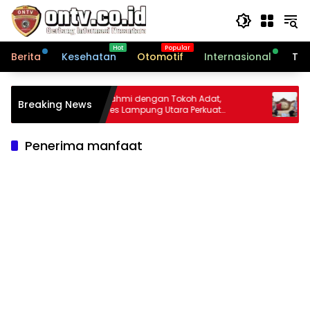
Langsung
ke
konten
Berita
Kesehatan
Otomotif
Internasional
Tek
Silaturahmi dengan Tokoh Adat,
Kapolre
Breaking News
Kapolres Lampung Utara Perkuat
Silatur
Kamtibmas
Ansori 
Penerima manfaat