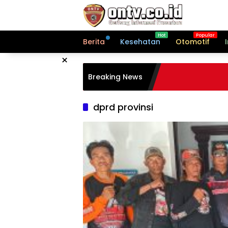
Langsung
ke
konten
Berita
Kesehatan
Otomotif
×
Breaking News
dprd provinsi