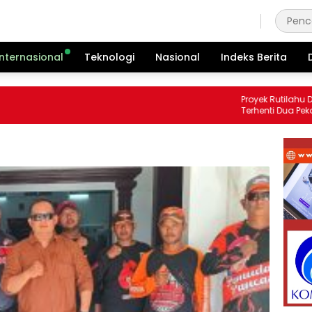
Kamis, 6 Agustus 2026
Internasional
Teknologi
Nasional
Indeks Berita
Proyek Rutilahu Dinas
Terhenti Dua Pekan, Pe
Soroti Kinerja Pemboro