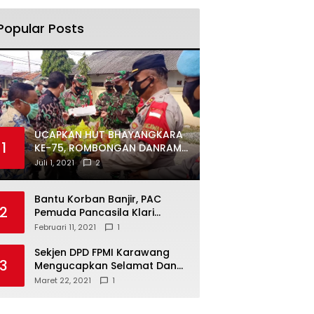
Popular Posts
UCAPKAN HUT BHAYANGKARA
1
KE-75, ROMBONGAN DANRAMIL
DAN CAMAT DATANGI
Juli 1, 2021
2
MAPOLSEK MUARAGEMBONG
Bantu Korban Banjir, PAC
2
Pemuda Pancasila Klari
Galang Donasi
Februari 11, 2021
1
Sekjen DPD FPMI Karawang
3
Mengucapkan Selamat Dan
Sukses Atas Kemenangan
Maret 22, 2021
1
Calon Kades Dayeuhluhur
H.Sapin