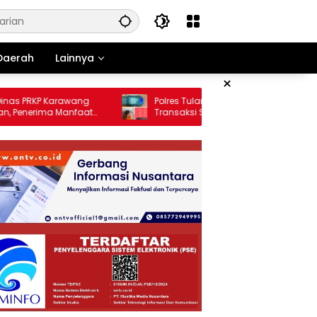
Daerah
Lainnya
×
 PRKP Karawang
Polres Tulang Bawang Gagalkan
nerima Manfaat
Transaksi Sabu, Satu Pelaku Diamankan
ng