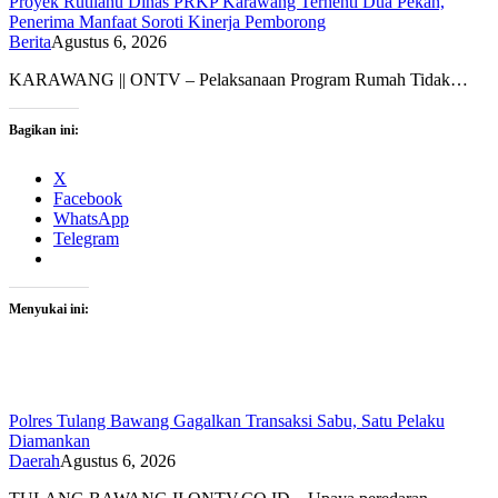
Proyek Rutilahu Dinas PRKP Karawang Terhenti Dua Pekan,
Penerima Manfaat Soroti Kinerja Pemborong
Berita
Agustus 6, 2026
KARAWANG || ONTV – Pelaksanaan Program Rumah Tidak…
Bagikan ini:
X
Facebook
WhatsApp
Telegram
Menyukai ini:
Polres Tulang Bawang Gagalkan Transaksi Sabu, Satu Pelaku
Diamankan
Daerah
Agustus 6, 2026