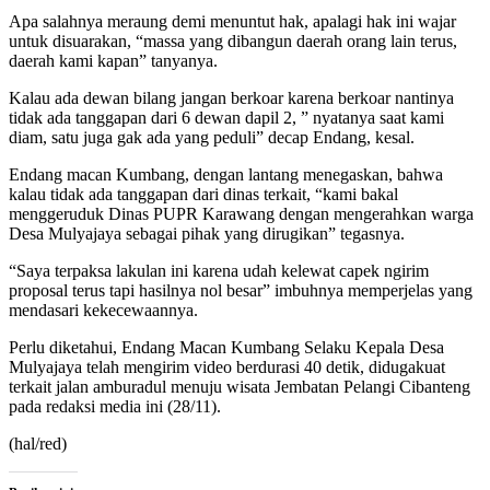
Apa salahnya meraung demi menuntut hak, apalagi hak ini wajar
untuk disuarakan, “massa yang dibangun daerah orang lain terus,
daerah kami kapan” tanyanya.
Kalau ada dewan bilang jangan berkoar karena berkoar nantinya
tidak ada tanggapan dari 6 dewan dapil 2, ” nyatanya saat kami
diam, satu juga gak ada yang peduli” decap Endang, kesal.
Endang macan Kumbang, dengan lantang menegaskan, bahwa
kalau tidak ada tanggapan dari dinas terkait, “kami bakal
menggeruduk Dinas PUPR Karawang dengan mengerahkan warga
Desa Mulyajaya sebagai pihak yang dirugikan” tegasnya.
“Saya terpaksa lakulan ini karena udah kelewat capek ngirim
proposal terus tapi hasilnya nol besar” imbuhnya memperjelas yang
mendasari kekecewaannya.
Perlu diketahui, Endang Macan Kumbang Selaku Kepala Desa
Mulyajaya telah mengirim video berdurasi 40 detik, didugakuat
terkait jalan amburadul menuju wisata Jembatan Pelangi Cibanteng
pada redaksi media ini (28/11).
(hal/red)