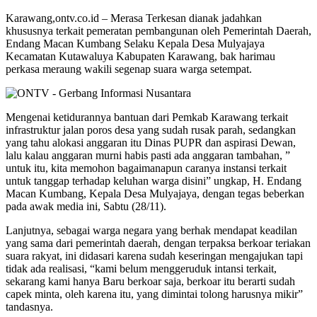
Karawang,ontv.co.id – Merasa Terkesan dianak jadahkan
khususnya terkait pemeratan pembangunan oleh Pemerintah Daerah,
Endang Macan Kumbang Selaku Kepala Desa Mulyajaya
Kecamatan Kutawaluya Kabupaten Karawang, bak harimau
perkasa meraung wakili segenap suara warga setempat.
Mengenai ketidurannya bantuan dari Pemkab Karawang terkait
infrastruktur jalan poros desa yang sudah rusak parah, sedangkan
yang tahu alokasi anggaran itu Dinas PUPR dan aspirasi Dewan,
lalu kalau anggaran murni habis pasti ada anggaran tambahan, ”
untuk itu, kita memohon bagaimanapun caranya instansi terkait
untuk tanggap terhadap keluhan warga disini” ungkap, H. Endang
Macan Kumbang, Kepala Desa Mulyajaya, dengan tegas beberkan
pada awak media ini, Sabtu (28/11).
Lanjutnya, sebagai warga negara yang berhak mendapat keadilan
yang sama dari pemerintah daerah, dengan terpaksa berkoar teriakan
suara rakyat, ini didasari karena sudah keseringan mengajukan tapi
tidak ada realisasi, “kami belum menggeruduk intansi terkait,
sekarang kami hanya Baru berkoar saja, berkoar itu berarti sudah
capek minta, oleh karena itu, yang dimintai tolong harusnya mikir”
tandasnya.