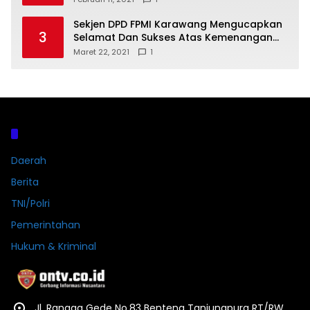
Sekjen DPD FPMI Karawang Mengucapkan
3
Selamat Dan Sukses Atas Kemenangan
Calon Kades Dayeuhluhur H.Sapin
Maret 22, 2021
1
Kategori
Daerah
Berita
TNI/Polri
Pemerintahan
Hukum & Kriminal
Jl. Rangga Gede No.83 Benteng Tanjungpura RT/RW