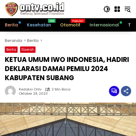
Langsung
ke
konten
Berita
Kesehatan
Otomotif
Internasional
Tek
Beranda
Berita
Berita
Daerah
KETUA UMUM IWO INDONESIA, HADIRI
DEKLARASI DAMAI PEMILU 2024
KABUPATEN SUBANG
Redaksi Ontv
2 Min Baca
Oktober 28, 2023