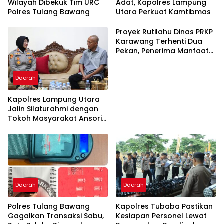
Wilayah Dibekuk Tim URC
Adat, Kapolres Lampung
Polres Tulang Bawang
Utara Perkuat Kamtibmas
Proyek Rutilahu Dinas PRKP
Karawang Terhenti Dua
Pekan, Penerima Manfaat
Soroti Kinerja Pemborong
Daerah
Kapolres Lampung Utara
Jalin Silaturahmi dengan
Tokoh Masyarakat Ansori
Sabak
Daerah
Daerah
Polres Tulang Bawang
Kapolres Tubaba Pastikan
Gagalkan Transaksi Sabu,
Kesiapan Personel Lewat