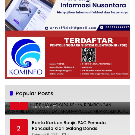
Popular Posts
UCAPKAN HUT BHAYANGKARA KE-75,
1
ROMBONGAN DANRAMIL DAN CAMAT
DATANGI MAPOLSEK MUARAGEMBONG
Juli 1, 2021
2
Bantu Korban Banjir, PAC Pemuda
2
Pancasila Klari Galang Donasi
Februari 11, 2021
1