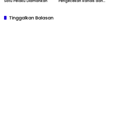
Satu Pelaku Diamankan
Pengecekan Randis dan
Senpi
Tinggalkan Balasan