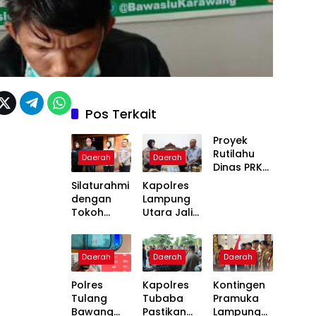
Pos Terkait
Proyek
Rutilahu
Daerah
Daerah
Dinas PRKP
Karawang
Silaturahmi
Kapolres
Terhenti
dengan
Lampung
Dua Pekan,
Tokoh
Utara Jalin
Penerima
Adat,
Silaturahmi
Manfaat
Kapolres
dengan
Soroti
Lampung
Tokoh
Daerah
Daerah
Daerah
Kinerja
Utara
Masyaraka
Pemboron
Perkuat
t Ansori
Polres
Kapolres
Kontingen
g
Kamtibmas
Sabak
Tulang
Tubaba
Pramuka
Bawang
Pastikan
Lampung