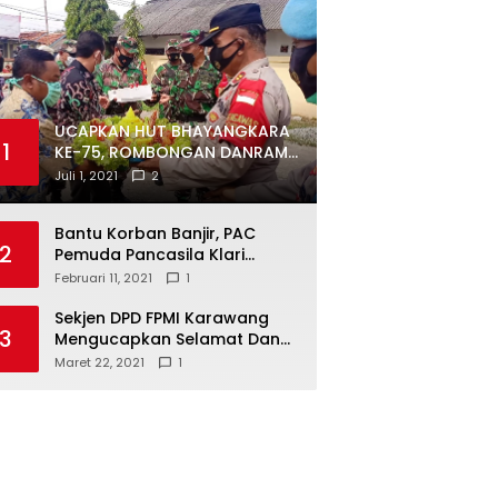
UCAPKAN HUT BHAYANGKARA
1
KE-75, ROMBONGAN DANRAMIL
DAN CAMAT DATANGI
Juli 1, 2021
2
MAPOLSEK MUARAGEMBONG
Bantu Korban Banjir, PAC
2
Pemuda Pancasila Klari
Galang Donasi
Februari 11, 2021
1
Sekjen DPD FPMI Karawang
3
Mengucapkan Selamat Dan
Sukses Atas Kemenangan
Maret 22, 2021
1
Calon Kades Dayeuhluhur
H.Sapin