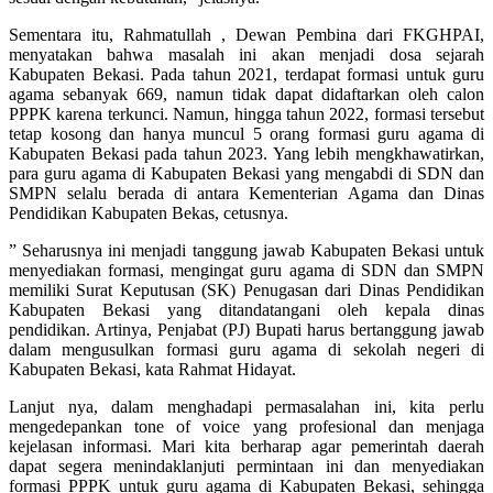
Sementara itu, Rahmatullah , Dewan Pembina dari FKGHPAI,
menyatakan bahwa masalah ini akan menjadi dosa sejarah
Kabupaten Bekasi. Pada tahun 2021, terdapat formasi untuk guru
agama sebanyak 669, namun tidak dapat didaftarkan oleh calon
PPPK karena terkunci. Namun, hingga tahun 2022, formasi tersebut
tetap kosong dan hanya muncul 5 orang formasi guru agama di
Kabupaten Bekasi pada tahun 2023. Yang lebih mengkhawatirkan,
para guru agama di Kabupaten Bekasi yang mengabdi di SDN dan
SMPN selalu berada di antara Kementerian Agama dan Dinas
Pendidikan Kabupaten Bekas, cetusnya.
” Seharusnya ini menjadi tanggung jawab Kabupaten Bekasi untuk
menyediakan formasi, mengingat guru agama di SDN dan SMPN
memiliki Surat Keputusan (SK) Penugasan dari Dinas Pendidikan
Kabupaten Bekasi yang ditandatangani oleh kepala dinas
pendidikan. Artinya, Penjabat (PJ) Bupati harus bertanggung jawab
dalam mengusulkan formasi guru agama di sekolah negeri di
Kabupaten Bekasi, kata Rahmat Hidayat.
Lanjut nya, dalam menghadapi permasalahan ini, kita perlu
mengedepankan tone of voice yang profesional dan menjaga
kejelasan informasi. Mari kita berharap agar pemerintah daerah
dapat segera menindaklanjuti permintaan ini dan menyediakan
formasi PPPK untuk guru agama di Kabupaten Bekasi, sehingga