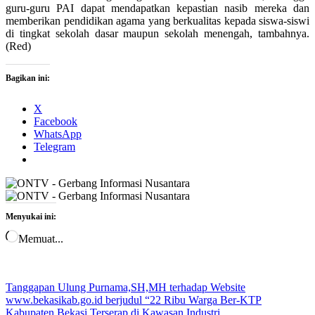
guru-guru PAI dapat mendapatkan kepastian nasib mereka dan
memberikan pendidikan agama yang berkualitas kepada siswa-siswi
di tingkat sekolah dasar maupun sekolah menengah, tambahnya.
(Red)
Bagikan ini:
X
Facebook
WhatsApp
Telegram
Menyukai ini:
Memuat...
Tanggapan Ulung Purnama,SH,MH terhadap Website
www.bekasikab.go.id berjudul “22 Ribu Warga Ber-KTP
Kabupaten Bekasi Terserap di Kawasan Industri