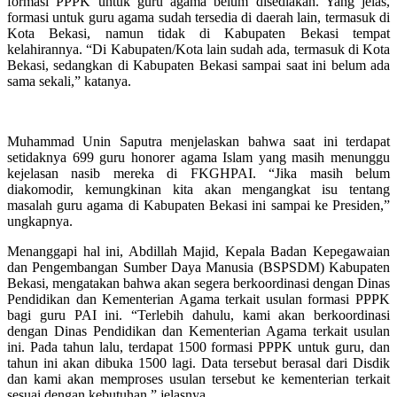
formasi PPPK untuk guru agama belum disediakan. Yang jelas,
formasi untuk guru agama sudah tersedia di daerah lain, termasuk di
Kota Bekasi, namun tidak di Kabupaten Bekasi tempat
kelahirannya. “Di Kabupaten/Kota lain sudah ada, termasuk di Kota
Bekasi, sedangkan di Kabupaten Bekasi sampai saat ini belum ada
sama sekali,” katanya.
Muhammad Unin Saputra menjelaskan bahwa saat ini terdapat
setidaknya 699 guru honorer agama Islam yang masih menunggu
kejelasan nasib mereka di FKGHPAI. “Jika masih belum
diakomodir, kemungkinan kita akan mengangkat isu tentang
masalah guru agama di Kabupaten Bekasi ini sampai ke Presiden,”
ungkapnya.
Menanggapi hal ini, Abdillah Majid, Kepala Badan Kepegawaian
dan Pengembangan Sumber Daya Manusia (BSPSDM) Kabupaten
Bekasi, mengatakan bahwa akan segera berkoordinasi dengan Dinas
Pendidikan dan Kementerian Agama terkait usulan formasi PPPK
bagi guru PAI ini. “Terlebih dahulu, kami akan berkoordinasi
dengan Dinas Pendidikan dan Kementerian Agama terkait usulan
ini. Pada tahun lalu, terdapat 1500 formasi PPPK untuk guru, dan
tahun ini akan dibuka 1500 lagi. Data tersebut berasal dari Disdik
dan kami akan memproses usulan tersebut ke kementerian terkait
sesuai dengan kebutuhan,” jelasnya.