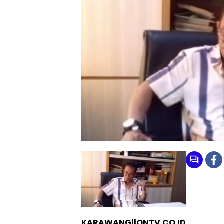
KARAWANG||ONTV.CO.ID