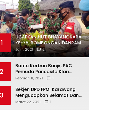
UCAPKAN HUT BHAYANGKARA
1
KE-75, ROMBONGAN DANRAMIL
DAN CAMAT DATANGI
Juli 1, 2021
2
MAPOLSEK MUARAGEMBONG
Bantu Korban Banjir, PAC
2
Pemuda Pancasila Klari
Galang Donasi
Februari 11, 2021
1
Sekjen DPD FPMI Karawang
3
Mengucapkan Selamat Dan
Sukses Atas Kemenangan
Maret 22, 2021
1
Calon Kades Dayeuhluhur
H.Sapin