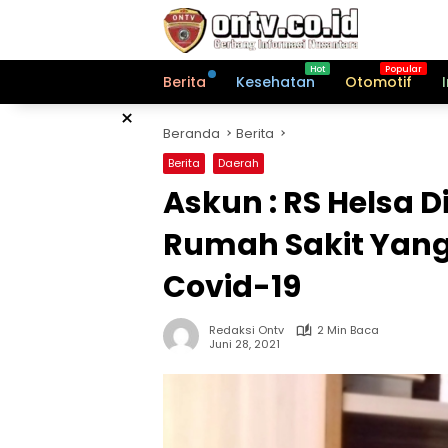
Langsung
ke
konten
Berita
Kesehatan
Otomotif
×
Beranda
Berita
Berita
Daerah
Askun : RS Helsa 
Rumah Sakit Yang
Covid-19
Redaksi Ontv
2 Min Baca
Juni 28, 2021