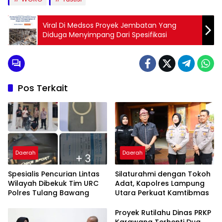
Viral Di Medsos Proyek Jembatan Yang
Diduga Menyimpang Dari Spesifikasi
Pos Terkait
Daerah
Daerah
Spesialis Pencurian Lintas
Silaturahmi dengan Tokoh
Wilayah Dibekuk Tim URC
Adat, Kapolres Lampung
Polres Tulang Bawang
Utara Perkuat Kamtibmas
Proyek Rutilahu Dinas PRKP