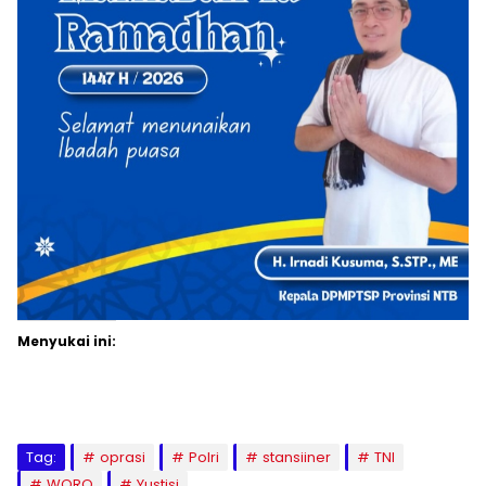
Menyukai ini:
Tag:
oprasi
Polri
stansiiner
TNI
WORO
Yustisi