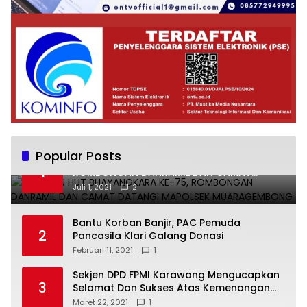
Popular Posts
UCAPKAN HUT BHAYANGKARA KE-75,
1
ROMBONGAN DANRAMIL DAN CAMAT
DATANGI MAPOLSEK MUARAGEMBONG
Juli 1, 2021
2
Bantu Korban Banjir, PAC Pemuda
2
Pancasila Klari Galang Donasi
Februari 11, 2021
1
Sekjen DPD FPMI Karawang Mengucapkan
3
Selamat Dan Sukses Atas Kemenangan
Calon Kades Dayeuhluhur H.Sapin
Maret 22, 2021
1