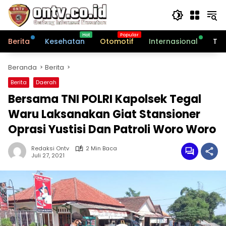
Langsung
ke
konten
Berita
Kesehatan
Otomotif
Internasional
Tek
Beranda
Berita
Berita
Daerah
Bersama TNI POLRI Kapolsek Tegal
Waru Laksanakan Giat Stansioner
Oprasi Yustisi Dan Patroli Woro Woro
Redaksi Ontv
2 Min Baca
Juli 27, 2021