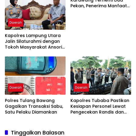
Karawang Terhenti Dua
Pekan, Penerima Manfaat
Soroti Kinerja Pemborong
Daerah
Kapolres Lampung Utara
Jalin Silaturahmi dengan
Tokoh Masyarakat Ansori
Sabak
Daerah
Daerah
Polres Tulang Bawang
Kapolres Tubaba Pastikan
Gagalkan Transaksi Sabu,
Kesiapan Personel Lewat
Satu Pelaku Diamankan
Pengecekan Randis dan
Senpi
Tinggalkan Balasan