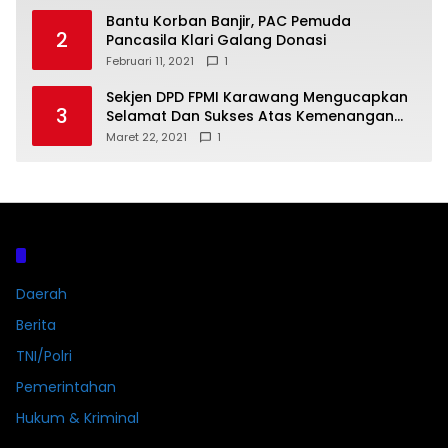
Bantu Korban Banjir, PAC Pemuda
2
Pancasila Klari Galang Donasi
Februari 11, 2021
1
Sekjen DPD FPMI Karawang Mengucapkan
3
Selamat Dan Sukses Atas Kemenangan
Calon Kades Dayeuhluhur H.Sapin
Maret 22, 2021
1
Kategori
Daerah
Berita
TNI/Polri
Pemerintahan
Hukum & Kriminal