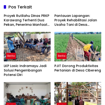
Pos Terkait
Proyek Rutilahu Dinas PRKP
Pantauan Lapangan:
Karawang Terhenti Dua
Proyek Rehabilitasi Jalan
Pekan, Penerima Manfaat
Usaha Tani di Desa
Soroti Kinerja Pemborong
Rawagede II Diduga Tak
Sesuai Spesifikasi
Berita
Berita
LKP Lasic Indramayu Jadi
PJIT Dorong Produktivitas
Solusi Pengembangan
Pertanian di Desa Cibereng
Potensi Diri