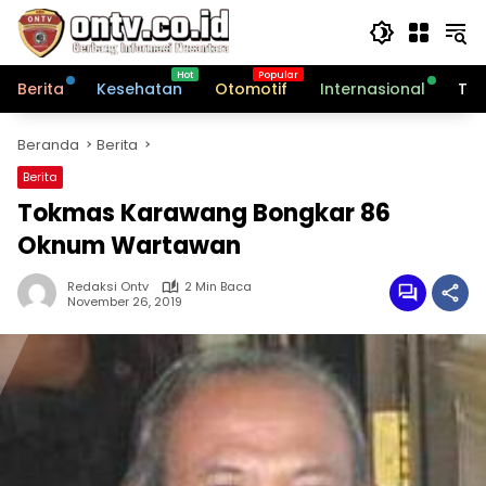
Langsung
ke
konten
Berita
Kesehatan
Otomotif
Internasional
Tek
Beranda
Berita
Berita
Tokmas Karawang Bongkar 86
Oknum Wartawan
Redaksi Ontv
2 Min Baca
November 26, 2019