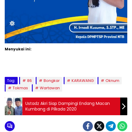
Menyukai ini:
Tag:
86
Bongkar
KARAWANG
Oknum
Tokmas
Wartawan
Ustadz Akri Siap Dampingi Endang Macan
Kumbang di Pilkada 2020