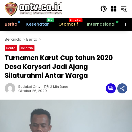
Langsung
ke
konten
Berita
Kesehatan
Otomotif
Internasional
Tek
Beranda
Berita
Berita
Daerah
Turnamen Karut Cup tahun 2020
Desa Karysari Jadi Ajang
Silaturahmi Antar Warga
Redaksi Ontv
2 Min Baca
Oktober 26, 2020