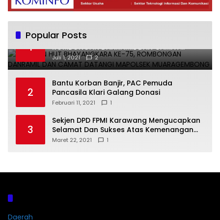
Popular Posts
UCAPKAN HUT BHAYANGKARA KE-75,
1
ROMBONGAN DANRAMIL DAN CAMAT
DATANGI MAPOLSEK MUARAGEMBONG
Juli 1, 2021
2
Bantu Korban Banjir, PAC Pemuda
2
Pancasila Klari Galang Donasi
Februari 11, 2021
1
Sekjen DPD FPMI Karawang Mengucapkan
3
Selamat Dan Sukses Atas Kemenangan
Calon Kades Dayeuhluhur H.Sapin
Maret 22, 2021
1
Kategori
Daerah