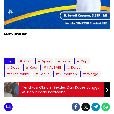
Menyukai ini:
Tag:
2020
Ajang
antar
Cup
Desa
Kadi
KALISARI
Karut
silaturahmi
Tahun
Turnamen
Warga
Teridikasi Oknum Sekdes Dan Kades Langgar
Aturan Pilkada Karawang