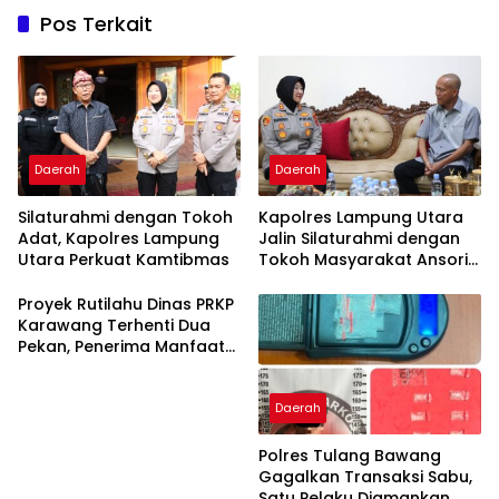
Pos Terkait
Daerah
Daerah
Silaturahmi dengan Tokoh
Kapolres Lampung Utara
Adat, Kapolres Lampung
Jalin Silaturahmi dengan
Utara Perkuat Kamtibmas
Tokoh Masyarakat Ansori
Sabak
Proyek Rutilahu Dinas PRKP
Karawang Terhenti Dua
Pekan, Penerima Manfaat
Soroti Kinerja Pemborong
Daerah
Polres Tulang Bawang
Gagalkan Transaksi Sabu,
Satu Pelaku Diamankan