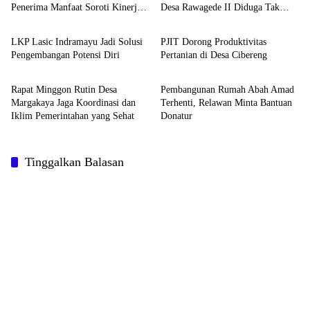
Penerima Manfaat Soroti Kinerja
Desa Rawagede II Diduga Tak
Berita
Berita
Pemborong
Sesuai Spesifikasi
LKP Lasic Indramayu Jadi Solusi
PJIT Dorong Produktivitas
Pengembangan Potensi Diri
Pertanian di Desa Cibereng
Berita
Berita
Rapat Minggon Rutin Desa
Pembangunan Rumah Abah Amad
Margakaya Jaga Koordinasi dan
Terhenti, Relawan Minta Bantuan
Iklim Pemerintahan yang Sehat
Donatur
Tinggalkan Balasan