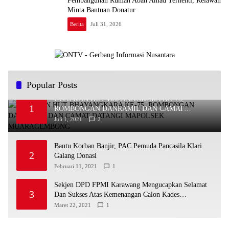
Pembangunan Rumah Abah Amad Terhenti, Relawan
Minta Bantuan Donatur
Berita
Juli 31, 2026
Popular Posts
UCAPKAN HUT BHAYANGKARA KE-75,
1
ROMBONGAN DANRAMIL DAN CAMAT
DATANGI MAPOLSEK MUARAGEMBONG
Juli 1, 2021
2
Bantu Korban Banjir, PAC Pemuda Pancasila Klari
2
Galang Donasi
Februari 11, 2021
1
Sekjen DPD FPMI Karawang Mengucapkan Selamat
3
Dan Sukses Atas Kemenangan Calon Kades
Dayeuhluhur H.Sapin
Maret 22, 2021
1