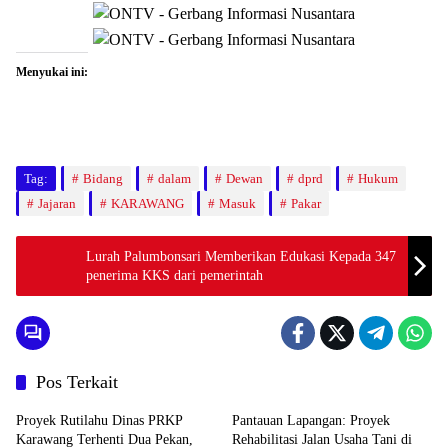
Menyukai ini:
Tag:
Bidang
dalam
Dewan
dprd
Hukum
Jajaran
KARAWANG
Masuk
Pakar
Lurah Palumbonsari Memberikan Edukasi Kepada 347
penerima KKS dari pemerintah
Pos Terkait
Proyek Rutilahu Dinas PRKP
Pantauan Lapangan: Proyek
Karawang Terhenti Dua Pekan,
Rehabilitasi Jalan Usaha Tani di