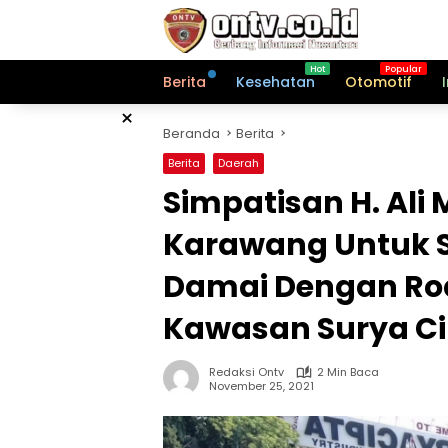
Langsung
ke
konten
Berita
Kesehatan
Otomotif
×
Beranda
Berita
Berita
Daerah
Simpatisan H. Ali
Karawang Untuk 
Damai Dengan Roa
Kawasan Surya Ci
Redaksi Ontv
2 Min Baca
November 25, 2021