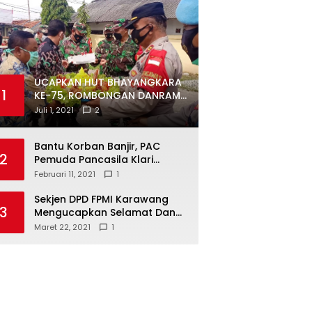
UCAPKAN HUT BHAYANGKARA
1
KE-75, ROMBONGAN DANRAMIL
DAN CAMAT DATANGI
Juli 1, 2021
2
MAPOLSEK MUARAGEMBONG
Bantu Korban Banjir, PAC
2
Pemuda Pancasila Klari
Galang Donasi
Februari 11, 2021
1
Sekjen DPD FPMI Karawang
3
Mengucapkan Selamat Dan
Sukses Atas Kemenangan
Maret 22, 2021
1
Calon Kades Dayeuhluhur
H.Sapin