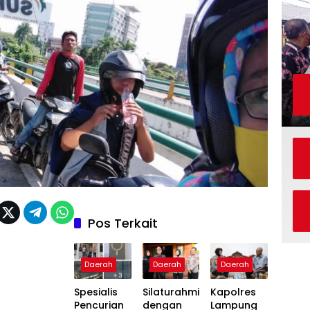
Pos Terkait
Daerah
Daerah
Daerah
Spesialis
Silaturahmi
Kapolres
Pencurian
dengan
Lampung