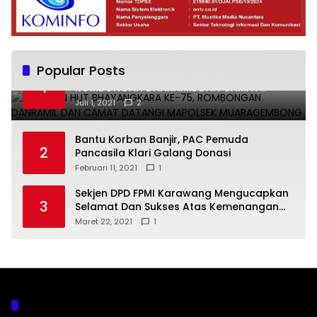
Popular Posts
UCAPKAN HUT BHAYANGKARA KE-75,
1
ROMBONGAN DANRAMIL DAN CAMAT
DATANGI MAPOLSEK MUARAGEMBONG
Juli 1, 2021
2
Bantu Korban Banjir, PAC Pemuda
2
Pancasila Klari Galang Donasi
Februari 11, 2021
1
Sekjen DPD FPMI Karawang Mengucapkan
3
Selamat Dan Sukses Atas Kemenangan
Calon Kades Dayeuhluhur H.Sapin
Maret 22, 2021
1
Kategori