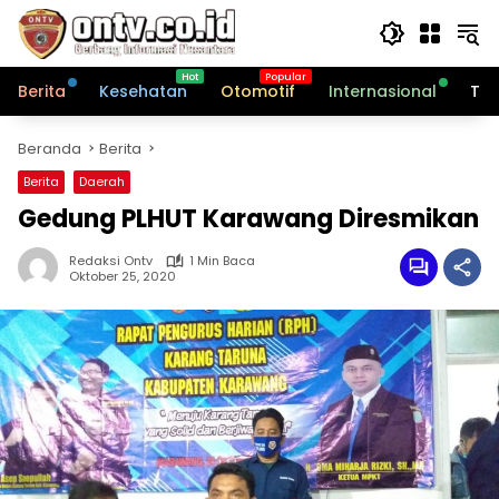
Langsung
ke
konten
Berita
Kesehatan
Otomotif
Internasional
Tek
Beranda
Berita
Berita
Daerah
Gedung PLHUT Karawang Diresmikan
Redaksi Ontv
1 Min Baca
Oktober 25, 2020