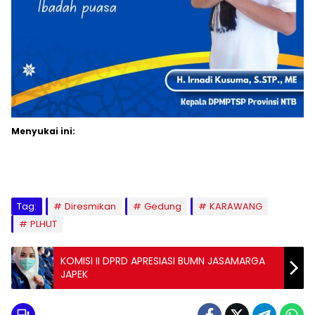
Menyukai ini:
Tag:
Diresmikan
Gedung
KARAWANG
PLHUT
KOMISI II DPRD APRESIASI BUMN JASAMARGA
JAPEK