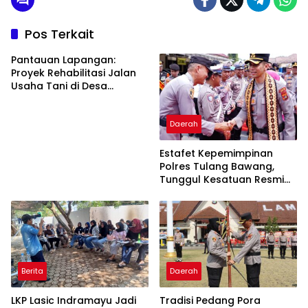
Pos Terkait
Pantauan Lapangan:
Proyek Rehabilitasi Jalan
Usaha Tani di Desa
Rawagede II Diduga Tak
Sesuai Spesifikasi
Daerah
Estafet Kepemimpinan
Polres Tulang Bawang,
Tunggul Kesatuan Resmi
Diserahkan
Berita
Daerah
LKP Lasic Indramayu Jadi
Tradisi Pedang Pora