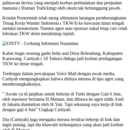
pahlawan devisa yang menjadi korban perbudakan dan penjualan
manusia ( Human Traficking) oleh okum tak bertanggung jawab.
Kendat Pemerintah telah meng ultimatum larangan pemberangkatan
Tenag Kerja Wanita/ Indonesia ( TKW/I) ke kawasan timur tengah
melalui moratorium. Namun agen atau sponsor nakal tetap cari celah
loloskan TKW demi mendulang rupiah.
Kabar tragis seorang gadis belia asal Desa Belendung, Kabupaten
Karawang, Cartiyah ( 18 Tahun) diduga jadi korban perdagangan
TKW ke timur tengah.
Terdengar dalam percakapan Voice Mail dengan awak media,
Cartiyah mengungkapkan bahwa dirinya merasa di tipu agen yang
memberangkatkanya.
” Awaln ya di janjikan untuk bekerja di Turki dengan Gaji 6 Juta,
oleh seponsor bernama H.Maman, dan dibawa ke agen milik Andi
di Jakarta diantarkan oleh H.Yati. Tapi sekarang saya kerja di Irak
dengan gaji 4 Juta” Ungkap Cartiyah.
Dia (Cartiyah) juga mengaku merasa tersiksa bekerja di Irak dan
ingin pulang, tapi dia khawatir keluarganya yang akan jadi korban
oleh H.Maman.