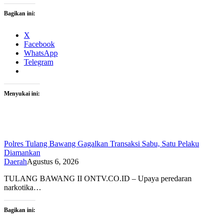
Bagikan ini:
X
Facebook
WhatsApp
Telegram
Menyukai ini:
Polres Tulang Bawang Gagalkan Transaksi Sabu, Satu Pelaku
Diamankan
Daerah
Agustus 6, 2026
TULANG BAWANG II ONTV.CO.ID – Upaya peredaran
narkotika…
Bagikan ini: