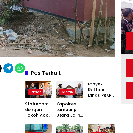
Pos Terkait
Proyek
Rutilahu
Daerah
Daerah
Dinas PRKP
Karawang
Silaturahmi
Kapolres
Terhenti
dengan
Lampung
Dua Pekan,
Tokoh Adat,
Utara Jalin
Penerima
Kapolres
Silaturahmi
Manfaat
Lampung
dengan
Soroti
Utara
Tokoh