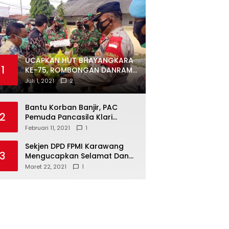
UCAPKAN HUT BHAYANGKARA
1
KE-75, ROMBONGAN DANRAMIL
DAN CAMAT DATANGI
Juli 1, 2021
2
MAPOLSEK MUARAGEMBONG
Bantu Korban Banjir, PAC
2
Pemuda Pancasila Klari
Galang Donasi
Februari 11, 2021
1
Sekjen DPD FPMI Karawang
3
Mengucapkan Selamat Dan
Sukses Atas Kemenangan
Maret 22, 2021
1
Calon Kades Dayeuhluhur
H.Sapin