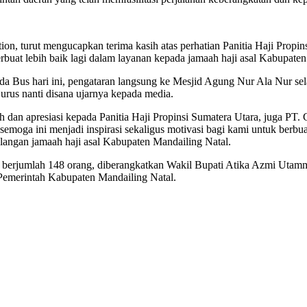
n, turut mengucapkan terima kasih atas perhatian Panitia Haji Propi
buat lebih baik lagi dalam layanan kepada jamaah haji asal Kabupate
da Bus hari ini, pengataran langsung ke Mesjid Agung Nur Ala Nur sela
urus nanti disana ujarnya kepada media.
 dan apresiasi kepada Panitia Haji Propinsi Sumatera Utara, juga PT
semoga ini menjadi inspirasi sekaligus motivasi bagi kami untuk berbu
ulangan jamaah haji asal Kabupaten Mandailing Natal.
ng berjumlah 148 orang, diberangkatkan Wakil Bupati Atika Azmi Utam
Pemerintah Kabupaten Mandailing Natal.