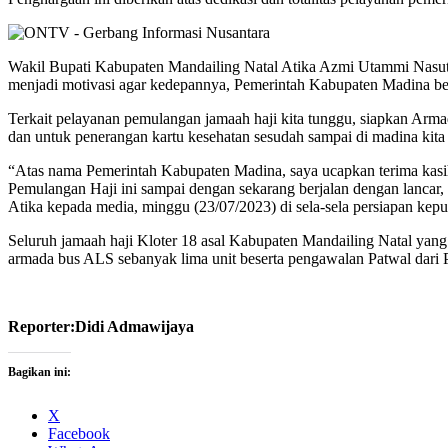
Wakil Bupati Kabupaten Mandailing Natal Atika Azmi Utammi Nasutio
menjadi motivasi agar kedepannya, Pemerintah Kabupaten Madina ber
Terkait pelayanan pemulangan jamaah haji kita tunggu, siapkan Arma
dan untuk penerangan kartu kesehatan sesudah sampai di madina kita 
“Atas nama Pemerintah Kabupaten Madina, saya ucapkan terima kasih
Pemulangan Haji ini sampai dengan sekarang berjalan dengan lancar, 
Atika kepada media, minggu (23/07/2023) di sela-sela persiapan kep
Seluruh jamaah haji Kloter 18 asal Kabupaten Mandailing Natal ya
armada bus ALS sebanyak lima unit beserta pengawalan Patwal dari 
Reporter:Didi Admawijaya
Bagikan ini:
X
Facebook