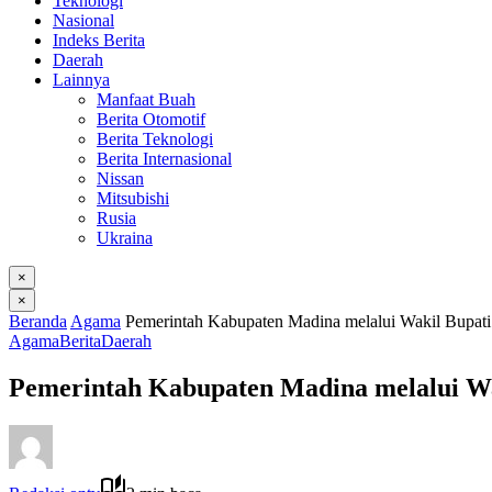
Teknologi
Nasional
Indeks Berita
Daerah
Lainnya
Manfaat Buah
Berita Otomotif
Berita Teknologi
Berita Internasional
Nissan
Mitsubishi
Rusia
Ukraina
×
×
Beranda
Agama
Pemerintah Kabupaten Madina melalui Wakil Bupati 
Agama
Berita
Daerah
Pemerintah Kabupaten Madina melalui Wak