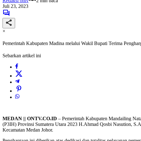
Redaksi ontv
2 min baca
Juli 23, 2023
×
Pemerintah Kabupaten Madina melalui Wakil Bupati Terima Pengharga
Sebarkan artikel ini
MEDAN || ONTV.CO.ID
– Pemerintah Kabupaten Mandailing Nata
(P3IH) Provinsi Sumatera Utara 2023 H.Ahmad Qosbi Nasution, S.A
Kecamatan Medan Johor.
Penghargaan ini diberikan atas dedikasi dan totalitas pelayanan peme