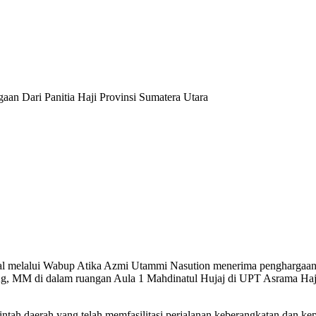
an Dari Panitia Haji Provinsi Sumatera Utara
l melalui Wabup Atika Azmi Utammi Nasution menerima penghargaan 
g, MM di dalam ruangan Aula 1 Mahdinatul Hujaj di UPT Asrama Haji
rintah daerah yang telah memfasilitasi perjalanan keberangkatan dan ke