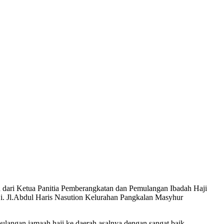
dari Ketua Panitia Pemberangkatan dan Pemulangan Ibadah Haji
. Jl.Abdul Haris Nasution Kelurahan Pangkalan Masyhur
pulangan jamaah haji ke daerah asalnya dengan sangat baik.