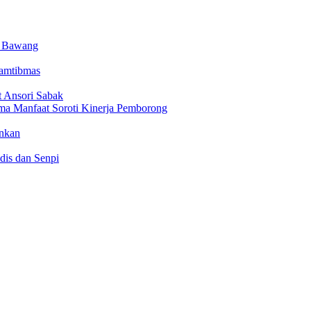
g Bawang
Kamtibmas
t Ansori Sabak
ma Manfaat Soroti Kinerja Pemborong
ankan
dis dan Senpi