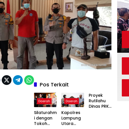
Pos Terkait
Proyek
Rutilahu
Daerah
Daerah
Dinas PRKP
Karawang
Silaturahm
Kapolres
Terhenti
i dengan
Lampung
Dua
Tokoh
Utara
Pekan,
Adat,
Jalin