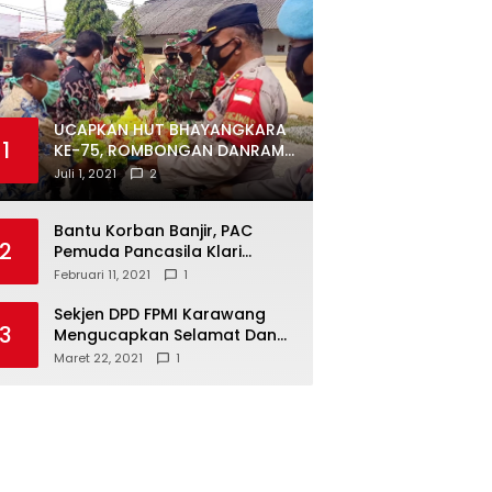
UCAPKAN HUT BHAYANGKARA
1
KE-75, ROMBONGAN DANRAMIL
DAN CAMAT DATANGI
Juli 1, 2021
2
MAPOLSEK MUARAGEMBONG
Bantu Korban Banjir, PAC
2
Pemuda Pancasila Klari
Galang Donasi
Februari 11, 2021
1
Sekjen DPD FPMI Karawang
3
Mengucapkan Selamat Dan
Sukses Atas Kemenangan
Maret 22, 2021
1
Calon Kades Dayeuhluhur
H.Sapin