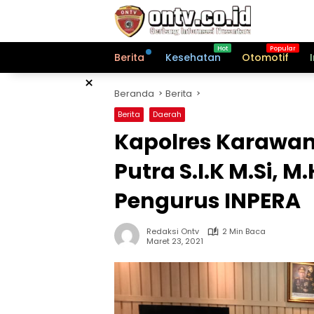
Langsung
ke
konten
Berita
Kesehatan
Otomotif
×
Beranda
Berita
Berita
Daerah
Kapolres Karawa
Putra S.I.K M.Si,
Pengurus INPERA
Redaksi Ontv
2 Min Baca
Maret 23, 2021