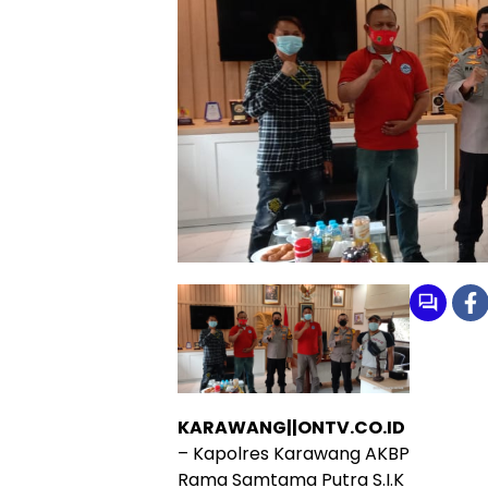
KARAWANG||ONTV.CO.ID
– Kapolres Karawang AKBP
Rama Samtama Putra S.I.K