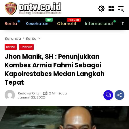
Langsung
ke
konten
Berita
Kesehatan
Otomotif
Internasional
Tek
Beranda
Berita
Berita
Daerah
Jhon Manik, SH : Penunjukkan
Kombes Armia Fahmi Sebagai
Kapolrestabes Medan Langkah
Tepat
Redaksi Ontv
2 Min Baca
Januari 22, 2022