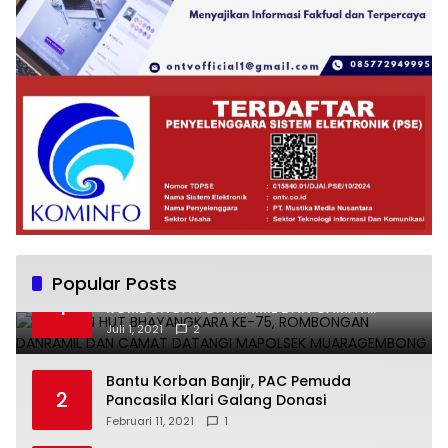
Popular Posts
UCAPKAN HUT BHAYANGKARA KE-75,
1
ROMBONGAN DANRAMIL DAN CAMAT
DATANGI MAPOLSEK MUARAGEMBONG
Juli 1, 2021
2
Bantu Korban Banjir, PAC Pemuda
2
Pancasila Klari Galang Donasi
Februari 11, 2021
1