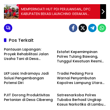
MEMPERINGATI HUT PDI PERJUANGAN,, DPC
KABUPATEN BEKASI LAUNCHING GERAKAN
SICITA DAN TANAM POHON
Pos Terkait
Daerah
Pantauan Lapangan:
Estafet Kepemimpinan
Proyek Rehabilitasi Jalan
Polres Tulang Bawang,
Usaha Tani di Desa
Tunggul Kesatuan Resmi
Rawagede II Diduga Tak
Berita
Daerah
Diserahkan
Sesuai Spesifikasi
LKP Lasic Indramayu Jadi
Tradisi Pedang Pora
Solusi Pengembangan
Warnai Penyambutan
Potensi Diri
Kapolres Lampung Utara
Berita
Daerah
yang Baru
PJIT Dorong Produktivitas
Satresnarkoba Polres
Pertanian di Desa Cibereng
Tubaba Berhasil Ungkap
Kasus Narkotika di Lambu
Kibang