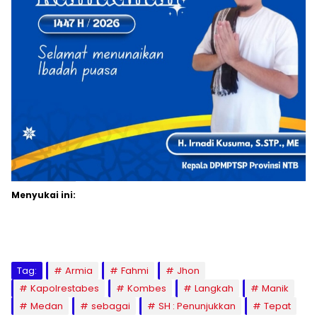
Menyukai ini:
Tag:
Armia
Fahmi
Jhon
Kapolrestabes
Kombes
Langkah
Manik
Medan
sebagai
SH : Penunjukkan
Tepat