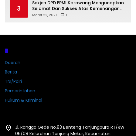
Sekjen DPD FPMI Karawang Mengucapkan
3
Selamat Dan Sukses Atas Kemenangan
Calon Kades Dayeuhluhur H.Sapin
Maret 22, 2021
1
Kategori
Daerah
Berita
TNI/Polri
Pemerintahan
Hukum & Kriminal
Jl. Rangga Gede No.83 Benteng Tanjungpura RT/RW
06/08 Kelurahan Tanjung Mekar, Kecamatan