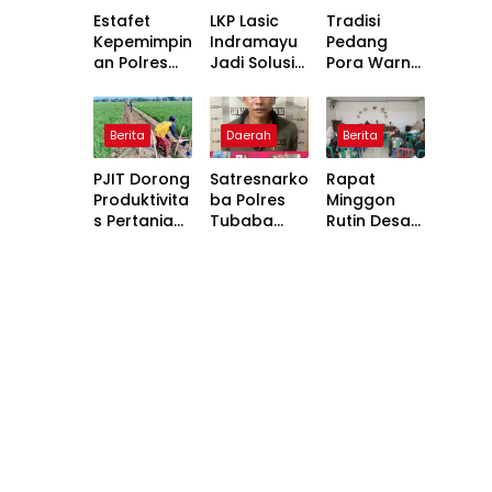
Estafet
LKP Lasic
Tradisi
Kepemimpin
Indramayu
Pedang
an Polres
Jadi Solusi
Pora Warnai
Tulang
Pengemban
Penyambut
Bawang,
gan Potensi
an Kapolres
Tunggul
Diri
Lampung
Berita
Daerah
Berita
Kesatuan
Utara yang
Resmi
Baru
PJIT Dorong
Satresnarko
Rapat
Diserahkan
Produktivita
ba Polres
Minggon
s Pertanian
Tubaba
Rutin Desa
di Desa
Berhasil
Margakaya
Cibereng
Ungkap
Jaga
Kasus
Koordinasi
Narkotika di
dan Iklim
Lambu
Pemerintah
Kibang
an yang
Sehat