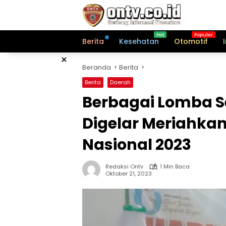
Langsung
ke
konten
Berita
Kesehatan
Otomotif
×
Beranda
Berita
Berita
Daerah
Berbagai Lomba 
Digelar Meriahkan
Nasional 2023
Redaksi Ontv
1 Min Baca
Oktober 21, 2023