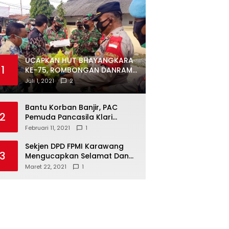
UCAPKAN HUT BHAYANGKARA
1
KE-75, ROMBONGAN DANRAMIL
DAN CAMAT DATANGI
Juli 1, 2021
2
MAPOLSEK MUARAGEMBONG
Bantu Korban Banjir, PAC
2
Pemuda Pancasila Klari
Galang Donasi
Februari 11, 2021
1
Sekjen DPD FPMI Karawang
3
Mengucapkan Selamat Dan
Sukses Atas Kemenangan
Maret 22, 2021
1
Calon Kades Dayeuhluhur
H.Sapin