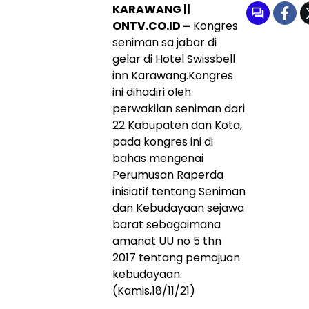
KARAWANG ||
ONTV.CO.ID –
Kongres
seniman sa jabar di
gelar di Hotel Swissbell
inn Karawang.Kongres
ini dihadiri oleh
perwakilan seniman dari
22 Kabupaten dan Kota,
pada kongres ini di
bahas mengenai
Perumusan Raperda
inisiatif tentang Seniman
dan Kebudayaan sejawa
barat sebagaimana
amanat UU no 5 thn
2017 tentang pemajuan
kebudayaan.
(Kamis,18/11/21)