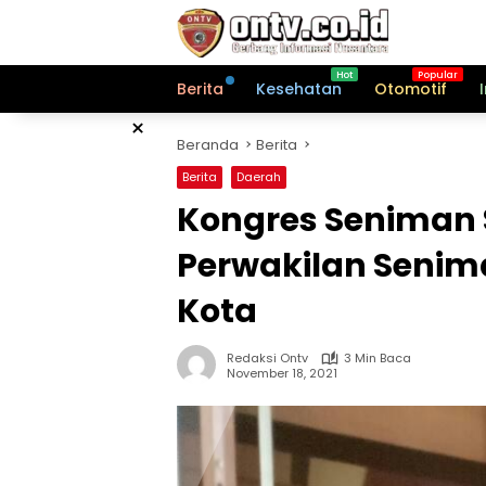
Langsung
ke
konten
Berita
Kesehatan
Otomotif
×
Beranda
Berita
Berita
Daerah
Kongres Seniman S
Perwakilan Senim
Kota
Redaksi Ontv
3 Min Baca
November 18, 2021