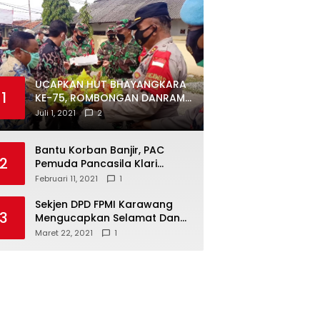
UCAPKAN HUT BHAYANGKARA
1
KE-75, ROMBONGAN DANRAMIL
DAN CAMAT DATANGI
Juli 1, 2021
2
MAPOLSEK MUARAGEMBONG
Bantu Korban Banjir, PAC
2
Pemuda Pancasila Klari
Galang Donasi
Februari 11, 2021
1
Sekjen DPD FPMI Karawang
3
Mengucapkan Selamat Dan
Sukses Atas Kemenangan
Maret 22, 2021
1
Calon Kades Dayeuhluhur
H.Sapin