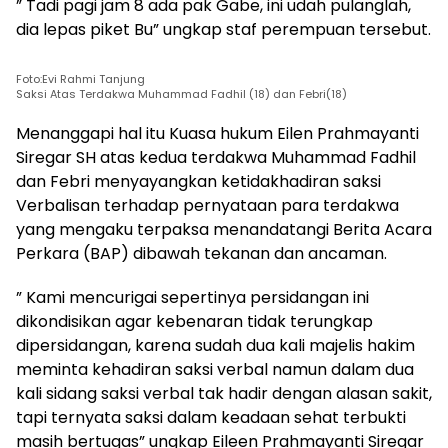
” Tadi pagi jam 8 ada pak Gabe, ini udah pulanglah,
dia lepas piket Bu” ungkap staf perempuan tersebut.
Foto:Evi Rahmi Tanjung
Saksi Atas Terdakwa Muhammad Fadhil (18) dan Febri(18)
Menanggapi hal itu Kuasa hukum Eilen Prahmayanti
Siregar SH atas kedua terdakwa Muhammad Fadhil
dan Febri menyayangkan ketidakhadiran saksi
Verbalisan terhadap pernyataan para terdakwa
yang mengaku terpaksa menandatangi Berita Acara
Perkara (BAP) dibawah tekanan dan ancaman.
” Kami mencurigai sepertinya persidangan ini
dikondisikan agar kebenaran tidak terungkap
dipersidangan, karena sudah dua kali majelis hakim
meminta kehadiran saksi verbal namun dalam dua
kali sidang saksi verbal tak hadir dengan alasan sakit,
tapi ternyata saksi dalam keadaan sehat terbukti
masih bertugas” ungkap Eileen Prahmayanti Siregar