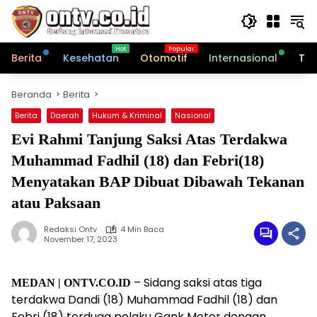
Langsung
ke
konten
Berita
Kesehatan
Otomotif
Internasional
Tek
Beranda
Berita
Berita
Daerah
Hukum & Kriminal
Nasional
Evi Rahmi Tanjung Saksi Atas Terdakwa
Muhammad Fadhil (18) dan Febri(18)
Menyatakan BAP Dibuat Dibawah Tekanan
atau Paksaan
Redaksi Ontv
4 Min Baca
November 17, 2023
– Sidang saksi atas tiga
MEDAN | ONTV.CO.ID
terdakwa Dandi (18) Muhammad Fadhil (18) dan
Febri (18) terduga pelaku Gank Motor dengan