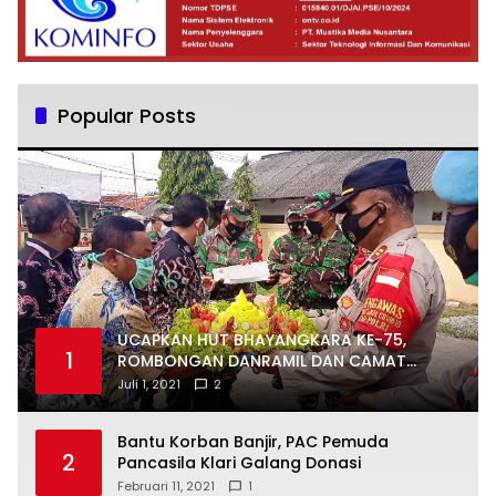
Popular Posts
UCAPKAN HUT BHAYANGKARA KE-75,
1
ROMBONGAN DANRAMIL DAN CAMAT
DATANGI MAPOLSEK MUARAGEMBONG
Juli 1, 2021
2
Bantu Korban Banjir, PAC Pemuda
2
Pancasila Klari Galang Donasi
Februari 11, 2021
1