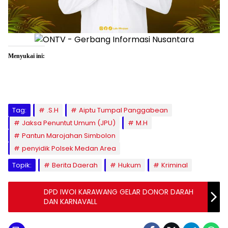
Menyukai ini:
Tag:
.S.H
Aiptu Tumpal Panggabean
Jaksa Penuntut Umum (JPU)
M.H
Pantun Marojahan Simbolon
penyidik Polsek Medan Area
Topik:
Berita Daerah
Hukum
Kriminal
DPD IWOI KARAWANG GELAR DONOR DARAH
DAN KARNAVALL