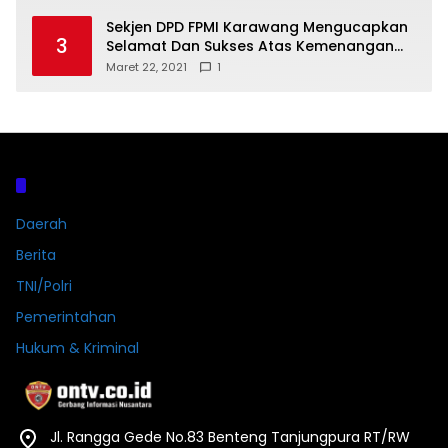
Sekjen DPD FPMI Karawang Mengucapkan
3
Selamat Dan Sukses Atas Kemenangan
Calon Kades Dayeuhluhur H.Sapin
Maret 22, 2021
1
Kategori
Daerah
Berita
TNI/Polri
Pemerintahan
Hukum & Kriminal
Jl. Rangga Gede No.83 Benteng Tanjungpura RT/RW