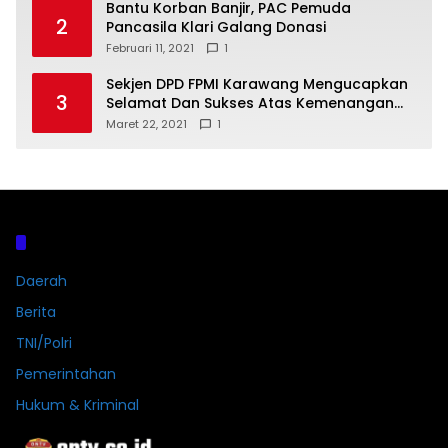
Bantu Korban Banjir, PAC Pemuda
2
Pancasila Klari Galang Donasi
Februari 11, 2021
1
Sekjen DPD FPMI Karawang Mengucapkan
3
Selamat Dan Sukses Atas Kemenangan
Calon Kades Dayeuhluhur H.Sapin
Maret 22, 2021
1
Kategori
Daerah
Berita
TNI/Polri
Pemerintahan
Hukum & Kriminal