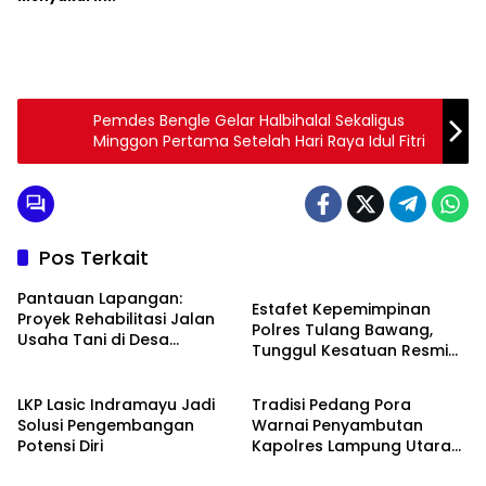
Pemdes Bengle Gelar Halbihalal Sekaligus
Minggon Pertama Setelah Hari Raya Idul Fitri
Pos Terkait
Daerah
Pantauan Lapangan:
Estafet Kepemimpinan
Proyek Rehabilitasi Jalan
Polres Tulang Bawang,
Usaha Tani di Desa
Tunggul Kesatuan Resmi
Rawagede II Diduga Tak
Berita
Daerah
Diserahkan
Sesuai Spesifikasi
LKP Lasic Indramayu Jadi
Tradisi Pedang Pora
Solusi Pengembangan
Warnai Penyambutan
Potensi Diri
Kapolres Lampung Utara
Berita
Daerah
yang Baru