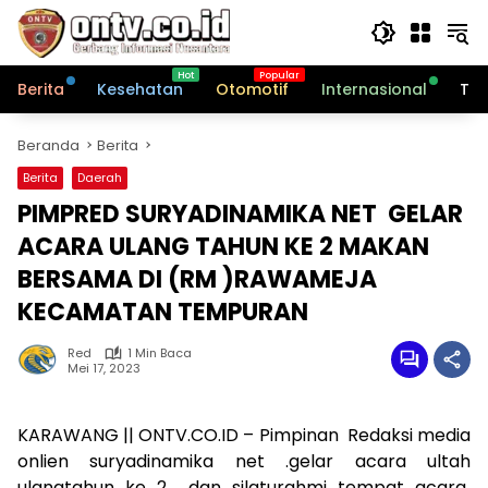
Langsung
ke
konten
Berita
Kesehatan
Otomotif
Internasional
Tek
Beranda
Berita
Berita
Daerah
PIMPRED SURYADINAMIKA NET GELAR
ACARA ULANG TAHUN KE 2 MAKAN
BERSAMA DI (RM )RAWAMEJA
KECAMATAN TEMPURAN
Red
1 Min Baca
Mei 17, 2023
KARAWANG || ONTV.CO.ID – Pimpinan Redaksi media
onlien suryadinamika net .gelar acara ultah
ulangtahun ke 2 dan silaturahmi tempat acara