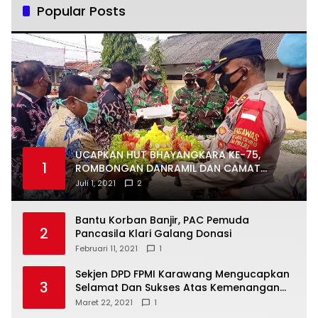
Popular Posts
UCAPKAN HUT BHAYANGKARA KE-75,
1
ROMBONGAN DANRAMIL DAN CAMAT
DATANGI MAPOLSEK MUARAGEMBONG
Juli 1, 2021
2
Bantu Korban Banjir, PAC Pemuda
2
Pancasila Klari Galang Donasi
Februari 11, 2021
1
Sekjen DPD FPMI Karawang Mengucapkan
3
Selamat Dan Sukses Atas Kemenangan
Calon Kades Dayeuhluhur H.Sapin
Maret 22, 2021
1