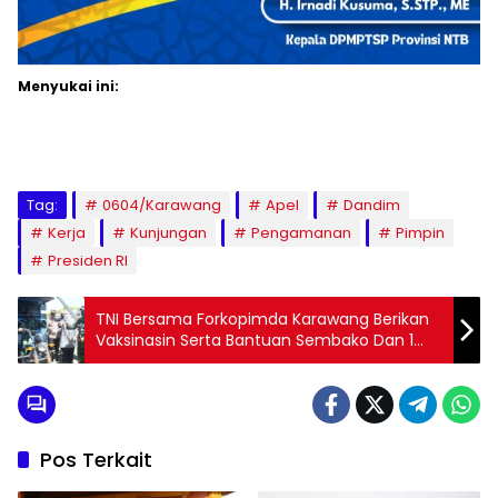
Menyukai ini:
Tag:
0604/Karawang
Apel
Dandim
Kerja
Kunjungan
Pengamanan
Pimpin
Presiden RI
TNI Bersama Forkopimda Karawang Berikan
Vaksinasin Serta Bantuan Sembako Dan 1
Unit Kendaraan Roda 3 Kepada Warga Desa
3 T
Pos Terkait