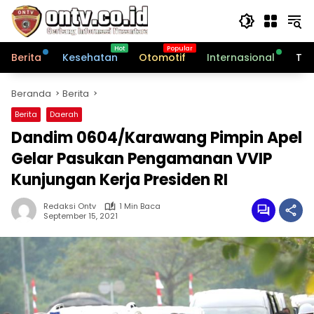
Langsung
ke
konten
Berita
Kesehatan
Otomotif
Internasional
Tek
Beranda
Berita
Berita
Daerah
Dandim 0604/Karawang Pimpin Apel
Gelar Pasukan Pengamanan VVIP
Kunjungan Kerja Presiden RI
Redaksi Ontv
1 Min Baca
September 15, 2021