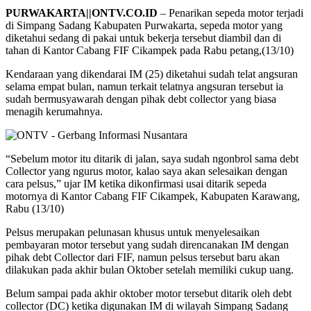
PURWAKARTA||ONTV.CO.ID
– Penarikan sepeda motor terjadi
di Simpang Sadang Kabupaten Purwakarta, sepeda motor yang
diketahui sedang di pakai untuk bekerja tersebut diambil dan di
tahan di Kantor Cabang FIF Cikampek pada Rabu petang,(13/10)
Kendaraan yang dikendarai IM (25) diketahui sudah telat angsuran
selama empat bulan, namun terkait telatnya angsuran tersebut ia
sudah bermusyawarah dengan pihak debt collector yang biasa
menagih kerumahnya.
“Sebelum motor itu ditarik di jalan, saya sudah ngonbrol sama debt
Collector yang ngurus motor, kalao saya akan selesaikan dengan
cara pelsus,” ujar IM ketika dikonfirmasi usai ditarik sepeda
motornya di Kantor Cabang FIF Cikampek, Kabupaten Karawang,
Rabu (13/10)
Pelsus merupakan pelunasan khusus untuk menyelesaikan
pembayaran motor tersebut yang sudah direncanakan IM dengan
pihak debt Collector dari FIF, namun pelsus tersebut baru akan
dilakukan pada akhir bulan Oktober setelah memiliki cukup uang.
Belum sampai pada akhir oktober motor tersebut ditarik oleh debt
collector (DC) ketika digunakan IM di wilayah Simpang Sadang