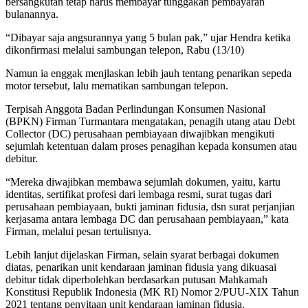
bersangkutan tetap harus membayar tunggakan pembayaran
bulanannya.
“Dibayar saja angsurannya yang 5 bulan pak,” ujar Hendra ketika
dikonfirmasi melalui sambungan telepon, Rabu (13/10)
Namun ia enggak menjlaskan lebih jauh tentang penarikan sepeda
motor tersebut, lalu mematikan sambungan telepon.
Terpisah Anggota Badan Perlindungan Konsumen Nasional
(BPKN) Firman Turmantara mengatakan, penagih utang atau Debt
Collector (DC) perusahaan pembiayaan diwajibkan mengikuti
sejumlah ketentuan dalam proses penagihan kepada konsumen atau
debitur.
“Mereka diwajibkan membawa sejumlah dokumen, yaitu, kartu
identitas, sertifikat profesi dari lembaga resmi, surat tugas dari
perusahaan pembiayaan, bukti jaminan fidusia, dsn surat perjanjian
kerjasama antara lembaga DC dan perusahaan pembiayaan,” kata
Firman, melalui pesan tertulisnya.
Lebih lanjut dijelaskan Firman, selain syarat berbagai dokumen
diatas, penarikan unit kendaraan jaminan fidusia yang dikuasai
debitur tidak diperbolehkan berdasarkan putusan Mahkamah
Konstitusi Republik Indonesia (MK RI) Nomor 2/PUU-XIX Tahun
2021 tentang penyitaan unit kendaraan jaminan fidusia.